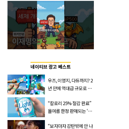
네이티브 광고 베스트
우즈, 이영지, 다듀까지? 2
년 만에 역대급 규모로 돌
아온 ‘이슬라이브 페스티
“칼로리 25% 절감 완료”
벌’
올여름 한정 판매되는 ‘최
저 칼로리 소주’ 나왔다
“보자마자 감탄밖에 안 나