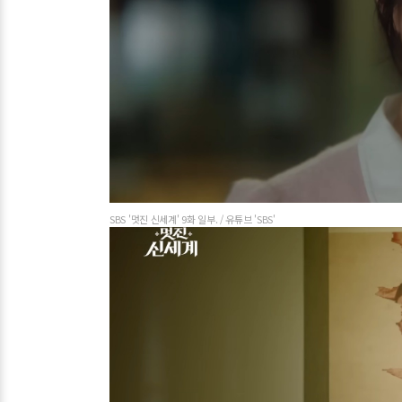
SBS '멋진 신세계' 9화 일부. / 유튜브 'SBS'