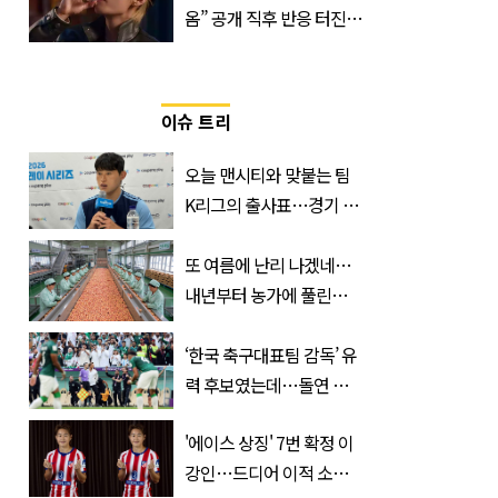
옴” 공개 직후 반응 터진
진로 뷔 캠페인 영상
이슈 트리
오늘 맨시티와 맞붙는 팀
K리그의 출사표…경기 시
간, 장소, 볼 수 있는 곳은?
또 여름에 난리 나겠네…
내년부터 농가에 풀린다는
'신품종' 한국 과일
‘한국 축구대표팀 감독’ 유
력 후보였는데…돌연 코
트디부아르 지휘봉 잡은
'에이스 상징' 7번 확정 이
‘거장’
강인…드디어 이적 소감