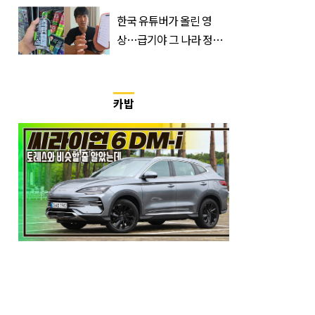
입 열었다
한국 유튜버가 올린 영
상…급기야 그 나라 정부
가 실제로 움직였다
카밥