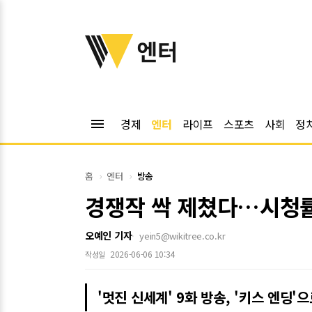
위키트리
엔터
menu
경제
엔터
라이프
스포츠
사회
정
홈
엔터
방송
경쟁작 싹 제쳤다…시청률 
오예인 기자
yein5@wikitree.co.kr
2026-06-06 10:34
작성일
'멋진 신세계' 9화 방송, '키스 엔딩'