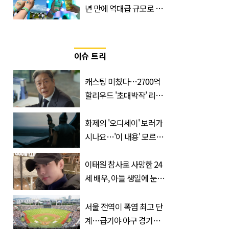
년 만에 역대급 규모로 돌
아온 ‘이슬라이브 페스티
벌’
이슈 트리
캐스팅 미쳤다…2700억
할리우드 '초대박작' 리메
이크하는 한국 영화
화제의 '오디세이' 보러가
시나요…'이 내용' 모르고
가면 절반만 보입니다
이태원 참사로 사망한 24
세 배우, 아들 생일에 눈물
쏟은 어머니
서울 전역이 폭염 최고 단
계…급기야 야구 경기까