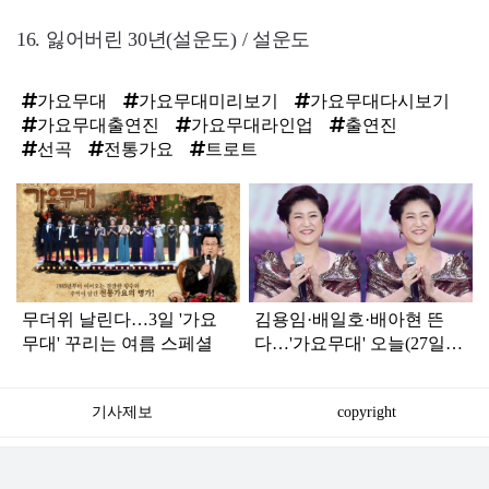
16. 잃어버린 30년(설운도) / 설운도
가요무대
가요무대미리보기
가요무대다시보기
가요무대출연진
가요무대라인업
출연진
선곡
전통가요
트로트
탑
라
인
무더위 날린다…3일 '가요
김용임·배일호·배아현 뜬
무대' 꾸리는 여름 스페셜
다…'가요무대' 오늘(27일)
출연진·선곡은
기사제보
copyright