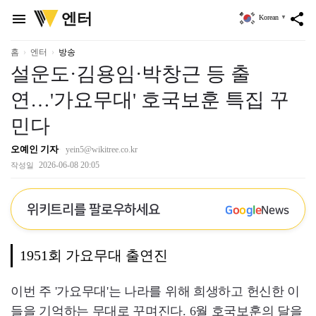
위
엔터
menu
share
Korean
▼
키
트
리
홈
엔터
방송
설운도·김용임·박창근 등 출
연…'가요무대' 호국보훈 특집 꾸
민다
오예인 기자
yein5@wikitree.co.kr
2026-06-08 20:05
작성일
위키트리를 팔로우하세요
G
o
o
g
l
e
News
1951회 가요무대 출연진
이번 주 '가요무대'는 나라를 위해 희생하고 헌신한 이
들을 기억하는 무대로 꾸며진다. 6월 호국보훈의 달을