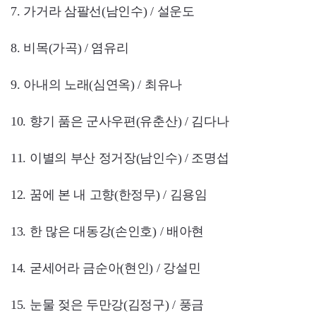
7. 가거라 삼팔선(남인수) / 설운도
8. 비목(가곡) / 염유리
9. 아내의 노래(심연옥) / 최유나
10. 향기 품은 군사우편(유춘산) / 김다나
11. 이별의 부산 정거장(남인수) / 조명섭
12. 꿈에 본 내 고향(한정무) / 김용임
13. 한 많은 대동강(손인호) / 배아현
14. 굳세어라 금순아(현인) / 강설민
15. 눈물 젖은 두만강(김정구) / 풍금