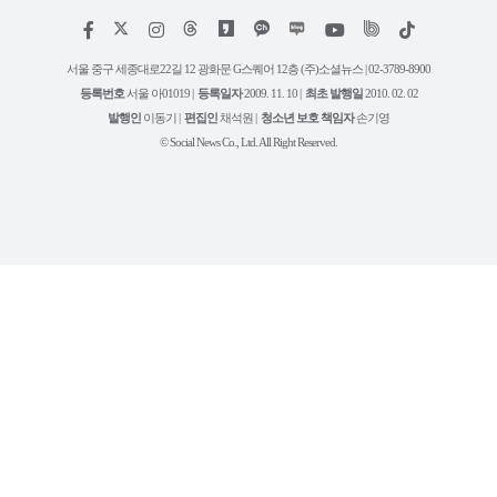
저
페
인
위
틱
작
이
스
키
톡
권
스
타
트
서울 중구 세종대로22길 12 광화문 G스퀘어 12층 (주)소셜뉴스 | 02-3789-8900
정
북
그
리
보
등록번호
서울 아01019 |
등록일자
2009. 11. 10 |
최초 발행일
2010. 02. 02
램
유
튜
발행인
이동기 |
편집인
채석원 |
청소년 보호 책임자
손기영
브
© Social News Co., Ltd. All Right Reserved.