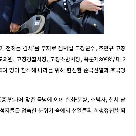
이 전하는 감사’를 주제로 심덕섭 고창군수, 조민규 고창
의원, 고창경찰서장, 고창소방서장, 육군제8098부대 2
00여 명이 참석해 나라를 위해 헌신한 순국선열과 호국영
총 발사에 맞춘 묵념에 이어 헌화·분향, 추념사, 헌시 낭
 참석자들은 엄숙한 분위기 속에서 선열들의 희생정신을 되