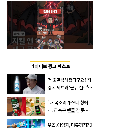
네이티브 광고 베스트
더 초깔끔해졌다구요? 최
강록 셰프와 ‘올뉴 진로’의
만남
“내 목소리가 쏘니 형에
게..?” 축구 팬들 잠 못 들
게 할 테라의 역대급 이벤
우즈, 이영지, 다듀까지? 2
트