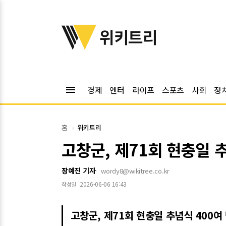
위키트리
위키트리
menu
경제
엔터
라이프
스포츠
사회
정
홈
위키트리
고창군, 제71회 현충일 
장예진 기자
wordy8@wikitree.co.kr
2026-06-06 16:43
작성일
고창군, 제71회 현충일 추념식 400여