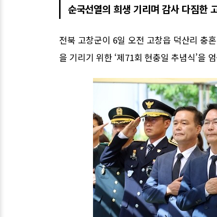
순국선열의 희생 기리며 감사 다짐한 
전북 고창군이 6일 오전 고창읍 덕산리 충
을 기리기 위한 ‘제71회 현충일 추념식’을 