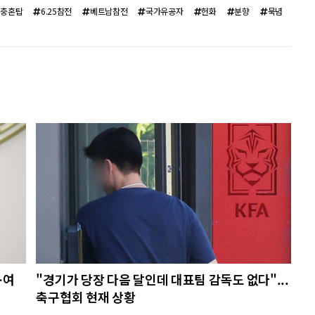
충혼탑
6.25참전
베트남참전
국가유공자
헌화
분향
묵념
…여
"경기가 당장 다음 달인데 대표팀 감독도 없다"...
축구협회 현재 상황