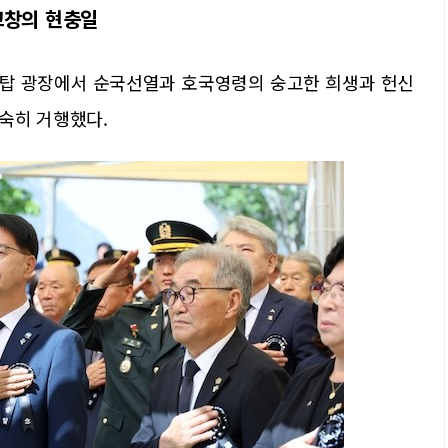
고창의 현충일
혼탑 광장에서 순국선열과 호국영령의 숭고한 희생과 헌신
엄숙히 거행했다.