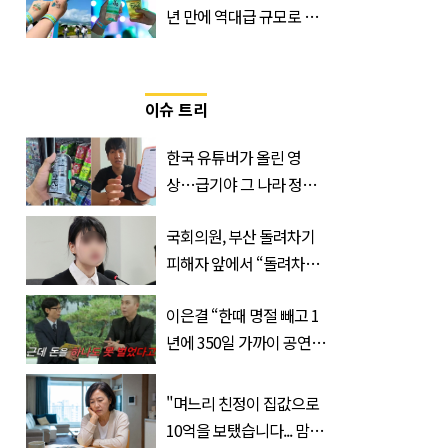
년 만에 역대급 규모로 돌
아온 ‘이슬라이브 페스티
벌’
이슈 트리
한국 유튜버가 올린 영
상…급기야 그 나라 정부
가 실제로 움직였다
국회의원, 부산 돌려차기
피해자 앞에서 “돌려차기
한 번 하죠?”
이은결 “한때 명절 빼고 1
년에 350일 가까이 공연했
는데 한 푼도 못 벌었다”
(이유)
"며느리 친정이 집값으로
10억을 보탰습니다... 맘이