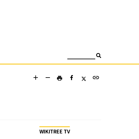
검색
add
remove
link
print
WIKITREE TV