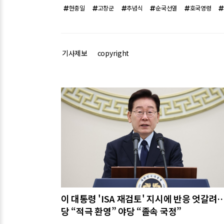
현충일
고창군
추념식
순국선열
호국영령
기사제보
copyright
관련기사
이 대통령 'ISA 재검토' 지시에 반응 엇갈려
당 “적극 환영” 야당 “졸속 국정”