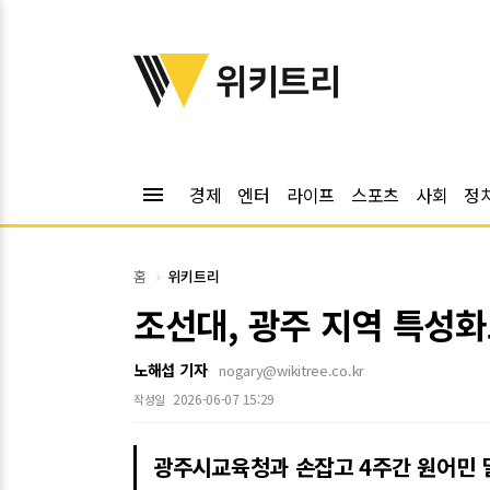
위키트리
위키트리
menu
경제
엔터
라이프
스포츠
사회
정
홈
위키트리
조선대, 광주 지역 특성화
노해섭 기자
nogary@wikitree.co.kr
2026-06-07 15:29
작성일
광주시교육청과 손잡고 4주간 원어민 