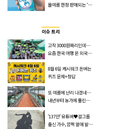
올여름 한정 판매되는 ‘최
저 칼로리 소주’ 나왔다
이슈 트리
고작 3000원짜리인데…
요즘 한국 여행 온 외국인
들 필수 구매템이라는 '이
것'
8월 6일 캐시워크 돈버는
퀴즈 문제+정답
또 여름에 난리 나겠네…
내년부터 농가에 풀린다는
'신품종' 한국 과일
'137만' 유튜버♥걸그룹
출신 가수, 깜짝 열애 발