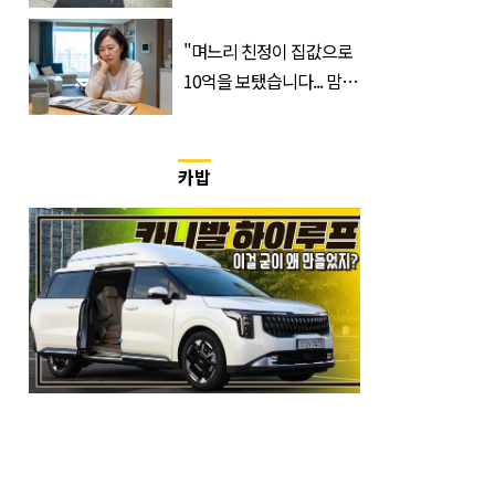
표…공개된 투샷 '눈길'
(+사진)
"며느리 친정이 집값으로
10억을 보탰습니다... 맘이
불편하네요"
카밥