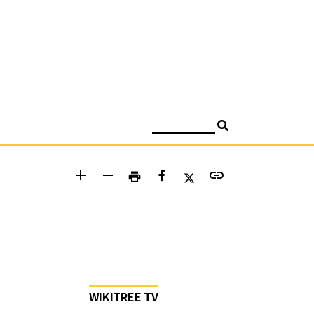
검색
add
remove
link
print
WIKITREE TV