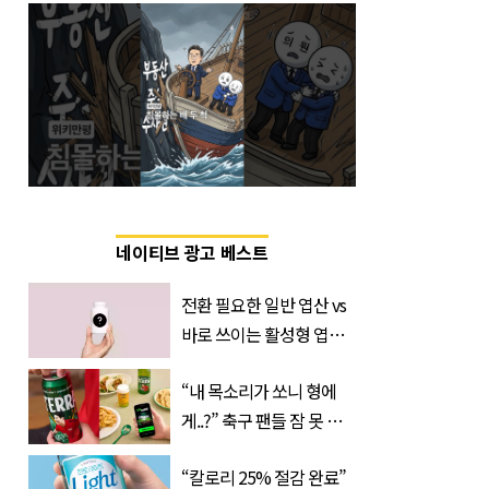
네이티브 광고 베스트
전환 필요한 일반 엽산 vs
바로 쓰이는 활성형 엽
산… 차이는?
“내 목소리가 쏘니 형에
‘Quatrefolic®’ 주목
게..?” 축구 팬들 잠 못 들
게 할 테라의 역대급 이벤
“칼로리 25% 절감 완료”
트