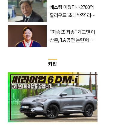
캐스팅 미쳤다…2700억
할리우드 '초대박작' 리메
이크하는 한국 영화
“죄송 또 죄송” 개그맨 이
상준, 'LA 공연 논란'에 고
개 숙였다…무슨 일
카밥