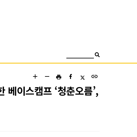
검색
add
remove
link
print
 베이스캠프 ‘청춘오름’,