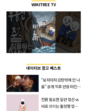
WIKITREE TV
네이티브 광고 베스트
“보자마자 감탄밖에 안 나
옴” 공개 직후 반응 터진
진로 뷔 캠페인 영상
전환 필요한 일반 엽산 vs
바로 쓰이는 활성형 엽