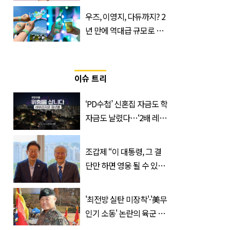
산… 차이는?
우즈, 이영지, 다듀까지? 2
‘Quatrefolic®’ 주목
년 만에 역대급 규모로 돌
아온 ‘이슬라이브 페스티
벌’
이슈 트리
‘PD수첩’ 신혼집 자금도 학
자금도 날렸다…‘2배 레버
리지’의 덫
조갑제 “이 대통령, 그 결
단만 하면 영웅 될 수 있
다”
'최전방 실탄 미장착'·'美무
인기 소동' 논란의 육군 1
군단장, 결국 이렇게 됐다