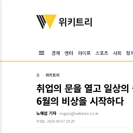
위키트리
위키트리
menu
경제
엔터
라이프
스포츠
사회
정
홈
위키트리
취업의 문을 열고 일상의
6월의 비상을 시작하다
노해섭 기자
nogary@wikitree.co.kr
2026-06-07 18:29
작성일