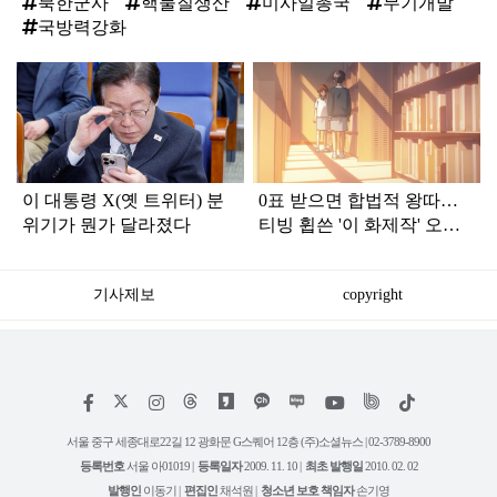
북한군사
핵물질생산
미사일총국
무기개발
국방력강화
탑
라
인
이 대통령 X(옛 트위터) 분
0표 받으면 합법적 왕따…
위기가 뭔가 달라졌다
티빙 휩쓴 '이 화제작' 오늘
왓챠서 공개
기사제보
copyright
저
페
인
위
틱
작
이
스
키
톡
권
스
타
트
서울 중구 세종대로22길 12 광화문 G스퀘어 12층 (주)소셜뉴스 | 02-3789-8900
정
북
그
리
보
등록번호
서울 아01019 |
등록일자
2009. 11. 10 |
최초 발행일
2010. 02. 02
램
유
튜
발행인
이동기 |
편집인
채석원 |
청소년 보호 책임자
손기영