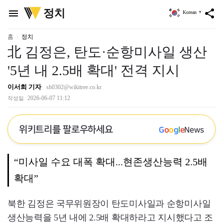
위
정치
menu
share
Korean
▼
키
트
리
홈
정치
北 김정은, 탄도·순항미사일 생산
'5년 내 2.5배 확대' 전격 지시
이서희 기자
sh0302@wikitree.co.kr
2026-06-07 11:12
작성일
위키트리를 팔로우하세요
G
o
o
g
l
e
News
“미사일 수요 대폭 확대...현존생산능력 2.5배
확대”
북한 김정은 국무위원장이 탄도미사일과 순항미사일
생산능력을 5년 내에 2.5배 확대하라고 지시했다고 조