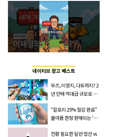
네이티브 광고 베스트
우즈, 이영지, 다듀까지? 2
년 만에 역대급 규모로 돌
아온 ‘이슬라이브 페스티
“칼로리 25% 절감 완료”
벌’
올여름 한정 판매되는 ‘최
저 칼로리 소주’ 나왔다
전환 필요한 일반 엽산 vs