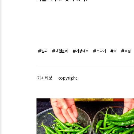
날씨
내일날씨
기상예보
소나기
비
흐림
기사제보
copyright
관련기사