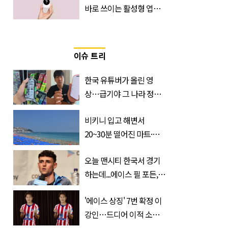
바로 쓰이는 활성형 엽
산… 차이는?
‘Quatrefolic®’ 주목
이슈 트리
한국 유튜버가 올린 영
상…급기야 그 나라 정부
가 실제로 움직였다
비키니 입고 해변서
20~30분 떨어진 마트·주
거지 이동 피서객 목격담
오늘 맨시티 한국서 경기
속출, 반응 폭발
하는데...에이스 필 포든,
이강인 향해 '깜짝 발언'
'에이스 상징' 7번 확정 이
강인…드디어 이적 소감