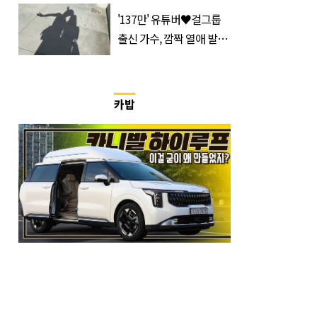
입 열었다
'137만' 유튜버♥걸그룹
출신 가수, 깜짝 열애 발
표…공개된 투샷 '눈길'
(+사진)
카밥