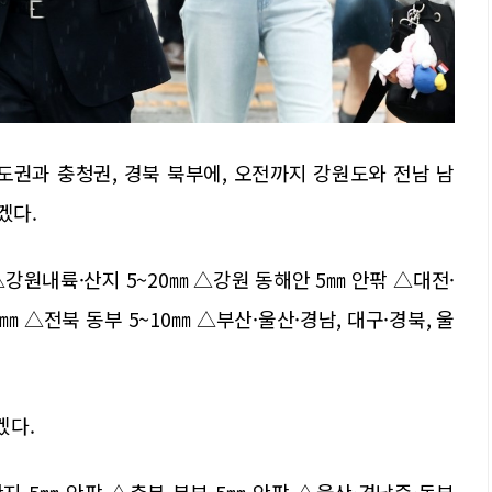
도권과 충청권, 경북 북부에, 오전까지 강원도와 전남 남
겠다.
강원내륙·산지 5~20㎜ △강원 동해안 5㎜ 안팎 △대전·
0㎜ △전북 동부 5~10㎜ △부산·울산·경남, 대구·경북, 울
겠다.