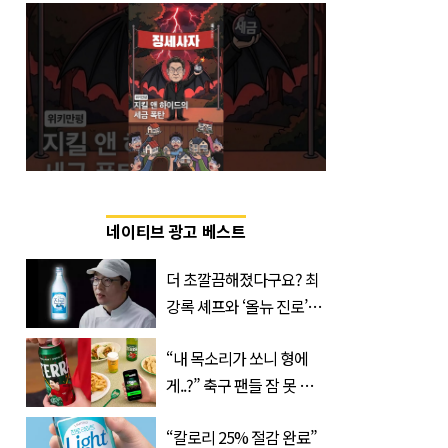
네이티브 광고 베스트
더 초깔끔해졌다구요? 최
강록 셰프와 ‘올뉴 진로’의
만남
“내 목소리가 쏘니 형에
게..?” 축구 팬들 잠 못 들
게 할 테라의 역대급 이벤
“칼로리 25% 절감 완료”
트