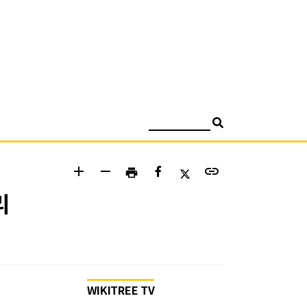
검색
add
remove
link
print
리
WIKITREE TV