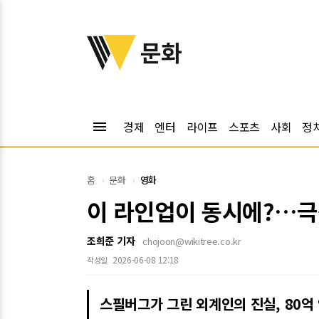
위키트리
문화
menu
경제
엔터
라이프
스포츠
사회
정
홈
문화
영화
이 라인업이 동시에?…극장
조희준 기자
chojoon@wikitree.co.kr
2026-06-08 12:18
작성일
스필버그가 그린 외계인의 진실, 80억