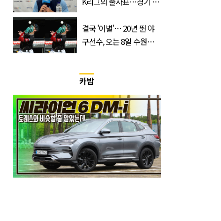
K리그의 출사표…경기 시
간, 장소, 볼 수 있는 곳은?
결국 '이별'… 20년 뛴 야
구선수, 오는 8일 수원서
마지막 선언
카밥