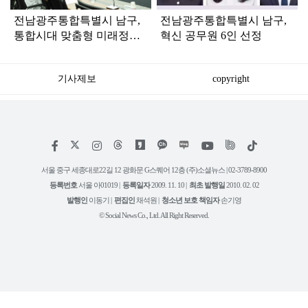
전남광주통합특별시 남구,
전남광주통합특별시 남구,
통합시대 맞춤형 미래정책
혁신 공무원 6인 선정
발굴…2027 청사진 마련
기사제보
copyright
저
페
인
위
틱
작
이
스
키
톡
권
스
타
트
서울 중구 세종대로22길 12 광화문 G스퀘어 12층 (주)소셜뉴스 | 02-3789-8900
정
북
그
리
보
등록번호
서울 아01019 |
등록일자
2009. 11. 10 |
최초 발행일
2010. 02. 02
램
유
튜
발행인
이동기 |
편집인
채석원 |
청소년 보호 책임자
손기영
브
© Social News Co., Ltd. All Right Reserved.