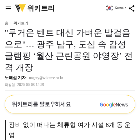
위
위키트리
menu
share
Korean
▼
키
트
리
홈
위키트리
"무거운 텐트 대신 가벼운 발걸음
으로"… 광주 남구, 도심 속 감성
글램핑 ‘월산 근린공원 야영장’ 전
격 개장
노해섭 기자
nogary@wikitree.co.kr
2026-06-08 15:59
작성일
위키트리를 팔로우하세요
G
o
o
g
l
e
News
장비 없이 떠나는 체류형 여가 시설 6개 동 운
영