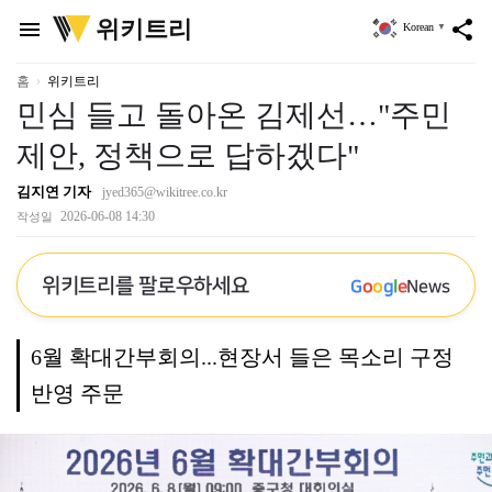
위
위키트리
menu
share
Korean
▼
키
트
리
홈
위키트리
민심 들고 돌아온 김제선…"주민
제안, 정책으로 답하겠다"
김지연 기자
jyed365@wikitree.co.kr
2026-06-08 14:30
작성일
위키트리를 팔로우하세요
G
o
o
g
l
e
News
6월 확대간부회의...현장서 들은 목소리 구정
반영 주문