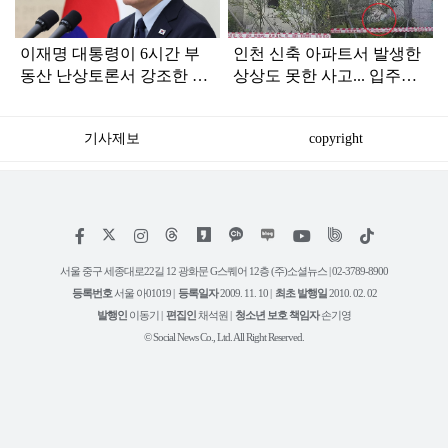
이재명 대통령이 6시간 부
인천 신축 아파트서 발생한
동산 난상토론서 강조한 내
상상도 못한 사고... 입주민
용... 13일 최종 대책 발표되
아닌 사람들마저 '충격'
나
기사제보
copyright
저
페
인
위
틱
작
이
스
키
톡
권
스
타
트
서울 중구 세종대로22길 12 광화문 G스퀘어 12층 (주)소셜뉴스 | 02-3789-8900
정
북
그
리
보
등록번호
서울 아01019 |
등록일자
2009. 11. 10 |
최초 발행일
2010. 02. 02
램
유
튜
발행인
이동기 |
편집인
채석원 |
청소년 보호 책임자
손기영
브
© Social News Co., Ltd. All Right Reserved.