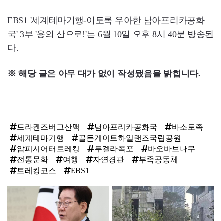
EBS1 '세계테마기행-이토록 우아한 남아프리카공화
국' 3부 '용의 산으로!'는 6월 10일 오후 8시 40분 방송된
다.
※ 해당 글은 아무 대가 없이 작성됐음을 밝힙니다.
드라켄즈버그산맥
남아프리카공화국
바소토족
세계테마기행
골든게이트하일랜즈국립공원
암피시어터트레킹
투겔라폭포
바오바브나무
전통문화
여행
자연경관
부족공동체
트레킹코스
EBS1
탑
라
인