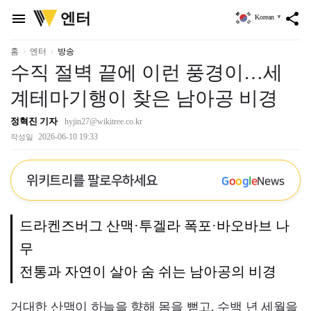
위
엔터
menu
share
Korean
▼
키
트
리
홈
엔터
방송
수직 절벽 끝에 이런 풍경이…세
계테마기행이 찾은 남아공 비경
정혁진 기자
hyjin27@wikitree.co.kr
2026-06-10 19:33
작성일
위키트리를 팔로우하세요
G
o
o
g
l
e
News
드라켄즈버그 산맥·투겔라 폭포·바오바브 나
무
전통과 자연이 살아 숨 쉬는 남아공의 비경
거대한 산맥이 하늘을 향해 몸을 뻗고, 수백 년 세월을