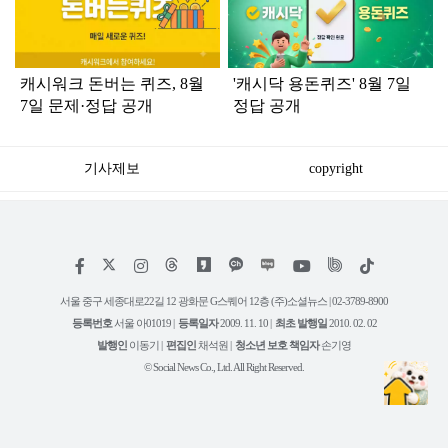
인
캐시워크 돈버는 퀴즈, 8월
'캐시닥 용돈퀴즈' 8월 7일
7일 문제·정답 공개
정답 공개
기사제보
copyright
저
페
인
위
틱
작
이
스
키
톡
권
스
타
트
서울 중구 세종대로22길 12 광화문 G스퀘어 12층 (주)소셜뉴스 | 02-3789-8900
정
북
그
리
보
등록번호
서울 아01019 |
등록일자
2009. 11. 10 |
최초 발행일
2010. 02. 02
램
유
튜
발행인
이동기 |
편집인
채석원 |
청소년 보호 책임자
손기영
브
© Social News Co., Ltd. All Right Reserved.