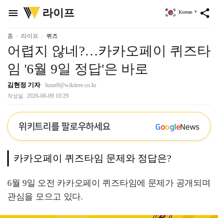
위
라이프
menu
share
Korean
▼
키
트
리
홈
라이프
퀴즈
어렵지 않네?…카카오페이 퀴즈타
임 '6월 9일 정답'은 바로
김현정 기자
hzun9@wikitree.co.kr
2026-06-09 10:29
작성일
위키트리를 팔로우하세요
G
o
o
g
l
e
News
카카오페이 퀴즈타임 문제와 정답은?
6월 9일 오전 카카오페이 퀴즈타임에 문제가 공개되며
관심을 모으고 있다.