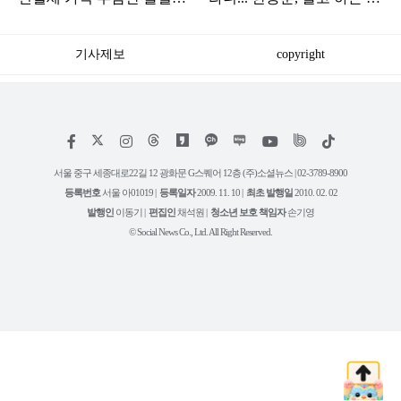
것"
인가"
기사제보
copyright
저
페
인
위
틱
작
이
스
키
톡
권
스
타
트
서울 중구 세종대로22길 12 광화문 G스퀘어 12층 (주)소셜뉴스 | 02-3789-8900
정
북
그
리
보
등록번호
서울 아01019 |
등록일자
2009. 11. 10 |
최초 발행일
2010. 02. 02
램
유
튜
발행인
이동기 |
편집인
채석원 |
청소년 보호 책임자
손기영
브
© Social News Co., Ltd. All Right Reserved.