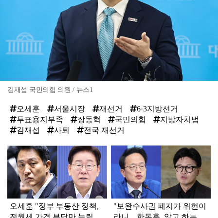
김재섭 국민의힘 의원 / 뉴스1
오세훈
서울시장
재선거
6·3지방선거
투표용지부족
장동혁
국민의힘
지방자치법
김재섭
사퇴
전국 재선거
탑
라
인
오세훈 "정부 부동산 정책,
"보완수사권 폐지가 위헌이
전월세 가격 부담만 늘릴
라니... 한동훈, 알고 하는 말