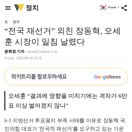
위
정치
menu
share
Korean
▼
키
트
리
홈
정치
“전국 재선거” 외친 장동혁, 오세
훈 시장이 일침 날렸다
윤희정 기자
hjyun@wikitree.co.kr
2026-06-10 14:18
작성일
위키트리를 팔로우하세요
G
o
o
g
l
e
News
오세훈 “결과에 영향을 미치기에는 격차가 6만
표 이상 벌어졌지 않나”
6·3 지방선거 투표용지 부족 사태를 이유로 장동혁 국
민의힘 대표가 '전국적 재선거'를 요구하고 있는 가운