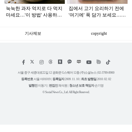
눅눅한 과자 억지로 다 먹지
집에서 고기 요리하기 전에
마세요…'이 방법' 사용하면
'여기에' 푹 담가 보세요…가
다시 바삭해집니다
족들이 젓가락 들고 달려듭
니다
기사제보
copyright
저
페
인
위
틱
작
이
스
키
톡
권
스
타
트
서울 중구 세종대로22길 12 광화문 G스퀘어 12층 (주)소셜뉴스 | 02-3789-8900
정
북
그
리
보
등록번호
서울 아01019 |
등록일자
2009. 11. 10 |
최초 발행일
2010. 02. 02
램
유
튜
발행인
이동기 |
편집인
채석원 |
청소년 보호 책임자
손기영
브
© Social News Co., Ltd. All Right Reserved.