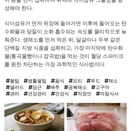
이 등을 먼저 섭취하여 위벽에 식이섬유 그물망을 형
성해야 한다.
식이섬유가 먼저 위장에 들어가면 이후에 들어오는 탄
수화물과 당질이 소화 흡수되는 속도를 물리적으로 늦
춰준다. 생채소를 먼저 먹은 뒤, 달걀이나 두부 같은
단백질·지방 식품을 섭취하고, 가장 마지막에 탄수화
물(통곡물빵이나 잡곡밥)을 먹는 것이 혈당 스파이크
를 원천 차단하는 가장 과학적인 식사법이다.
꿀팁
생활꿀팁
음식
요리
푸드
채소
샐러드
당근
배추
공복채소
고구마
관리
건강관리
건강식
직장인
아침식사
탑
라
인