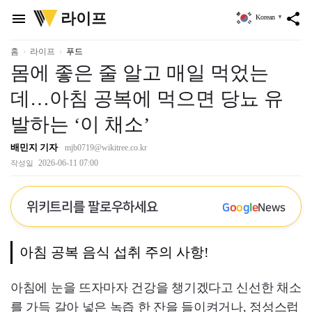
위
라이프
menu
share
Korean
▼
키
트
리
홈
라이프
푸드
몸에 좋은 줄 알고 매일 먹었는
데…아침 공복에 먹으면 당뇨 유
발하는 ‘이 채소’
배민지 기자
mjb0719@wikitree.co.kr
2026-06-11 07:00
작성일
위키트리를 팔로우하세요
G
o
o
g
l
e
News
아침 공복 음식 섭취 주의 사항!
아침에 눈을 뜨자마자 건강을 챙기겠다고 신선한 채소
를 가득 갈아 넣은 녹즙 한 잔을 들이켜거나, 정성스럽