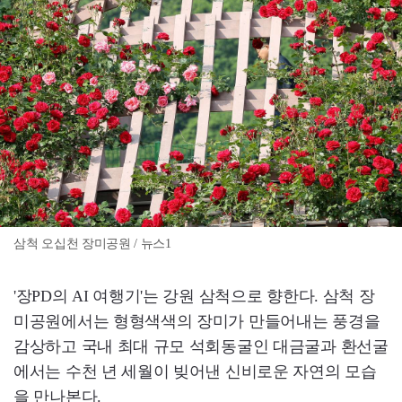
삼척 오십천 장미공원 / 뉴스1
'장PD의 AI 여행기'는 강원 삼척으로 향한다. 삼척 장
미공원에서는 형형색색의 장미가 만들어내는 풍경을
감상하고 국내 최대 규모 석회동굴인 대금굴과 환선굴
에서는 수천 년 세월이 빚어낸 신비로운 자연의 모습
을 만나본다.