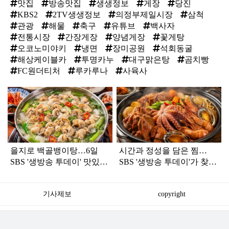
맛집
방송맛집
생생정보
게장
당진
KBS2
2TV생생정보
의정부제일시장
삼척
관광
해물
축구
유튜브
백사자
전통시장
간장게장
양념게장
꽃게탕
오코노미야키
냉면
장미공원
석회동굴
해상케이블카
투명카누
대구맑은탕
곰치빵
FC원더티처
루카루나
사육사
탑
라
인
을지로 백골뱅이탕…6일
시간과 정성을 담은 찜…
SBS '생방송 투데이' 맛있는
SBS '생방송 투데이'가 찾아
퇴근
간 강화 맛집
기사제보
copyright