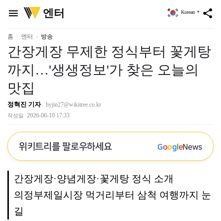
위
엔터
menu
share
Korean
▼
키
트
리
홈
엔터
방송
간장게장 무제한 정식부터 꽃게탕
까지…'생생정보'가 찾은 오늘의
맛집
정혁진 기자
hyjin27@wikitree.co.kr
2026-06-10 17:33
작성일
위키트리를 팔로우하세요
G
o
o
g
l
e
News
간장게장·양념게장·꽃게탕 정식 소개
의정부제일시장 먹거리부터 삼척 여행까지 눈
길