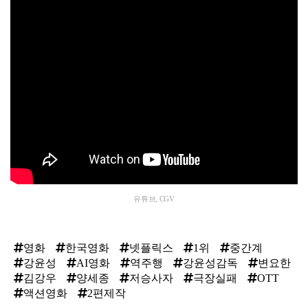
유튜브, CGV
영화
한국영화
넷플릭스
1위
중간계
강윤성
AI영화
역주행
강윤성감독
변요한
김강우
양세종
저승사자
극장실패
OTT
액션영화
2편제작