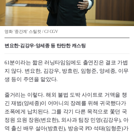
영화 '중간계' 스틸컷 / CJ CGV
변요한·김강우·양세종 등 탄탄한 캐스팅
61분이라는 짧은 러닝타임임에도 출연진은 결코 가볍
지 않다. 변요한, 김강우, 방효린, 임형준, 양세종, 이무
생 등이 주연을 맡았다.
줄거리는 이렇다. 해외 불법 도박 사이트로 거액을 챙
긴 재범(양세종)이 어머니의 장례를 위해 귀국했다가
조폭에게 납치된다. 그를 각기 다른 목적으로 쫓던 국
정원 요원 장원(변요한), 외사과 팀장 민영(김강우), 아
역 출신 배우 설아(방효린), 방송국 PD 석태(임형준)가