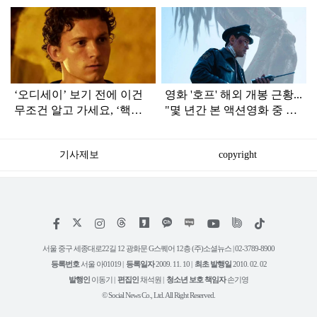
탑
라
인
‘오디세이’ 보기 전에 이건
영화 '호프' 해외 개봉 근황...
무조건 알고 가세요, ‘핵심
"몇 년간 본 액션영화 중 최
정보’ 7가지 (+오디세이 쿠
고"
키 유무는?)
기사제보
copyright
저
페
인
위
틱
작
이
스
키
톡
권
스
타
트
서울 중구 세종대로22길 12 광화문 G스퀘어 12층 (주)소셜뉴스 | 02-3789-8900
정
북
그
리
보
등록번호
서울 아01019 |
등록일자
2009. 11. 10 |
최초 발행일
2010. 02. 02
램
유
튜
발행인
이동기 |
편집인
채석원 |
청소년 보호 책임자
손기영
브
© Social News Co., Ltd. All Right Reserved.