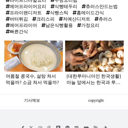
라이프스타일요리
주방요리팁
에어프라이어요리
식빵테두리
츄러스만드는법
프라이팬디저트
식빵스틱
홈메이드간식
버터튀김
크리스피
저예산디저트
츄러스
에어프라이어
남은식빵활용
가정요리
빠른간식
탑
라
인
여름철 콩국수, 설탕 쳐서
[대한루마니아인 한국생활]
먹을까? 소금 쳐서 먹을까?
마늘 앞에서는 한국과 루마
니아가 닮았다
기사제보
copyright
저
페
인
위
틱