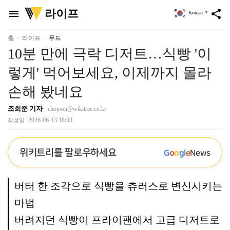
위
라이프
menu
share
Korean
▼
키
트
리
홈
라이프
푸드
10분 만에 극락 디저트…식빵 '이
렇게' 먹어보세요, 이제까지 몰라
손해 봤네요
조희준 기자
chojoon@wikitree.co.kr
2026-06-13 18:33
작성일
위키트리를 팔로우하세요
G
o
o
g
l
e
News
버터 한 조각으로 식빵을 츄러스로 변신시키는
마법
버려지던 식빵이 프라이팬에서 고급 디저트로