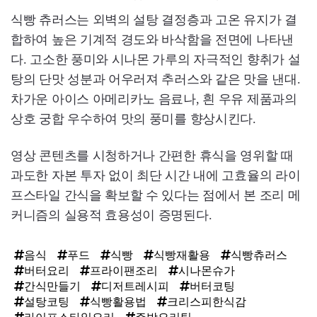
식빵 츄러스는 외벽의 설탕 결정층과 고온 유지가 결
합하여 높은 기계적 경도와 바삭함을 전면에 나타낸
다. 고소한 풍미와 시나몬 가루의 자극적인 향취가 설
탕의 단맛 성분과 어우러져 추러스와 같은 맛을 낸대.
차가운 아이스 아메리카노 음료나, 흰 우유 제품과의
상호 궁합 우수하여 맛의 풍미를 향상시킨다.
영상 콘텐츠를 시청하거나 간편한 휴식을 영위할 때
과도한 자본 투자 없이 최단 시간 내에 고효율의 라이
프스타일 간식을 확보할 수 있다는 점에서 본 조리 메
커니즘의 실용적 효용성이 증명된다.
음식
푸드
식빵
식빵재활용
식빵츄러스
버터요리
프라이팬조리
시나몬슈가
간식만들기
디저트레시피
버터코팅
설탕코팅
식빵활용법
크리스피한식감