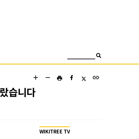
검색
add
remove
link
print
몰랐습니다
WIKITREE TV