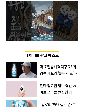
네이티브 광고 베스트
더 초깔끔해졌다구요? 최
강록 셰프와 ‘올뉴 진로’의
만남
전환 필요한 일반 엽산 vs
바로 쓰이는 활성형 엽
산… 차이는?
“칼로리 25% 절감 완료”
‘Quatrefolic®’ 주목