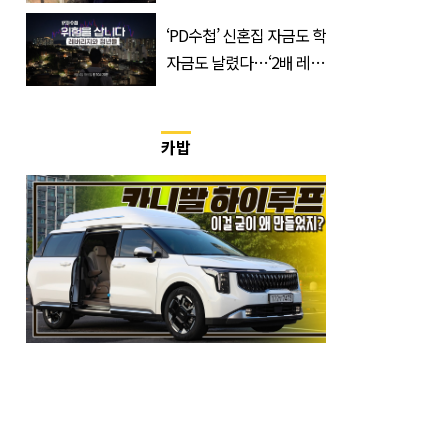
쏟은 어머니
‘PD수첩’ 신혼집 자금도 학
자금도 날렸다…‘2배 레버
리지’의 덫
카밥