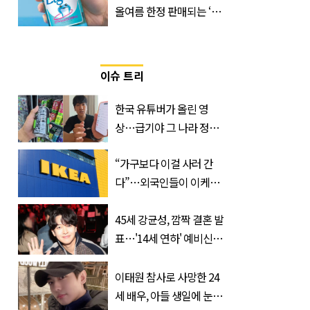
올여름 한정 판매되는 ‘최
저 칼로리 소주’ 나왔다
이슈 트리
한국 유튜버가 올린 영
상…급기야 그 나라 정부
가 실제로 움직였다
“가구보다 이걸 사러 간
다”…외국인들이 이케아
에서 장바구니에 담는 간
식 3종
45세 강균성, 깜짝 결혼 발
표…'14세 연하' 예비신부
정체는 놀랍게도…
이태원 참사로 사망한 24
세 배우, 아들 생일에 눈물