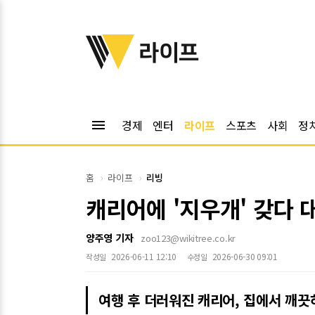
위키트리
라이프
menu
경제
엔터
라이프
스포츠
사회
정
홈
라이프
리빙
캐리어에 '지우개' 갖다
양주영 기자
zoo123@wikitree.co.kr
2026-06-11 12:10
2026-06-30 09:01
작성일
수정일
여행 후 더러워진 캐리어, 집에서 깨끗