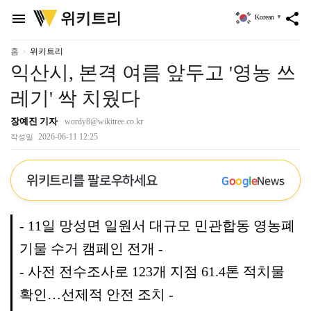
위
위키트리
menu
share
Korean
▼
키
트
리
홈
위키트리
익산시, 본격 여름 앞두고 '영농 쓰
레기' 싹 치웠다
장예진 기자
wordy8@wikitree.co.kr
2026-06-11 12:25
작성일
위키트리를 팔로우하세요
G
o
o
g
l
e
News
- 11일 망성면 일원서 대규모 민관합동 영농폐
기물 수거 캠페인 전개 -
- 사전 전수조사로 123개 지점 61.4톤 적치물
확인…선제적 안전 조치 -