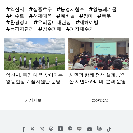
익산시
집중호우
농경지침수
영농폐기물
배수로
선제대응
폐비닐
장마
폭우
환경정비
우리동네새단장
재해예방
농경지관리
침수피해
폐자재수거
탑
라
인
익산시, 폭염 대응 찾아가는
시민과 함께 정책 설계…'익
영농현장 기술지원단 운영
산 시민아카데미' 본격 운영
기사제보
copyright
저
페
인
위
틱
작