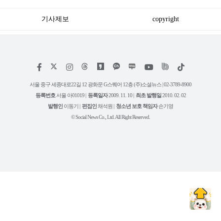
기사제보
copyright
저
페
인
위
틱
작
이
스
키
톡
권
스
타
트
서울 중구 세종대로22길 12 광화문 G스퀘어 12층 (주)소셜뉴스 | 02-3789-8900
정
북
그
리
보
등록번호
서울 아01019 |
등록일자
2009. 11. 10 |
최초 발행일
2010. 02. 02
램
유
튜
발행인
이동기 |
편집인
채석원 |
청소년 보호 책임자
손기영
브
© Social News Co., Ltd. All Right Reserved.