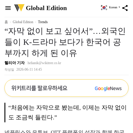
위
Global Edition
menu
share
Korean
▼
키
트
리
홈
Global Edition
Trends
“자막 없이 보고 싶어서”…외국인
들이 K-드라마 보다가 한국어 공
부까지 하게 된 이유
헬리아 기자
helianik@wikitree.co.kr
2026-06-11 14:45
작성일
위키트리를 팔로우하세요
G
o
o
g
l
e
News
“처음에는 자막으로 봤는데, 이제는 자막 없이
도 조금씩 들린다.”
넷플릭스와 유튜브, OTT 플랫폼의 성장과 함께 한국