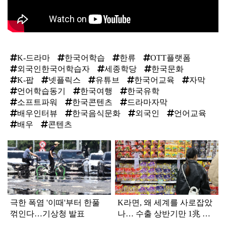
K-드라마
한국어학습
한류
OTT플랫폼
외국인한국어학습자
세종학당
한국문화
K-팝
넷플릭스
유튜브
한국어교육
자막
언어학습동기
한국여행
한국유학
소프트파워
한국콘텐츠
드라마자막
배우인터뷰
한국음식문화
외국인
언어교육
배우
콘텐츠
탑
라
인
극한 폭염 '이때'부터 한풀
K라면, 왜 세계를 사로잡았
꺾인다…기상청 발표
나… 수출 상반기만 1兆 육
박