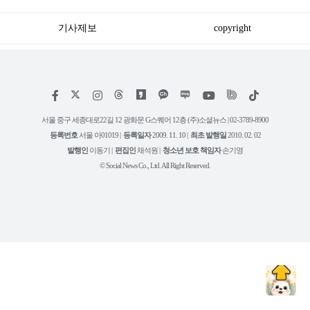
기사제보
copyright
저
페
인
위
틱
작
이
스
키
톡
권
스
타
트
서울 중구 세종대로22길 12 광화문 G스퀘어 12층 (주)소셜뉴스 | 02-3789-8900
정
북
그
리
보
등록번호
서울 아01019 |
등록일자
2009. 11. 10 |
최초 발행일
2010. 02. 02
램
유
튜
발행인
이동기 |
편집인
채석원 |
청소년 보호 책임자
손기영
브
© Social News Co., Ltd. All Right Reserved.