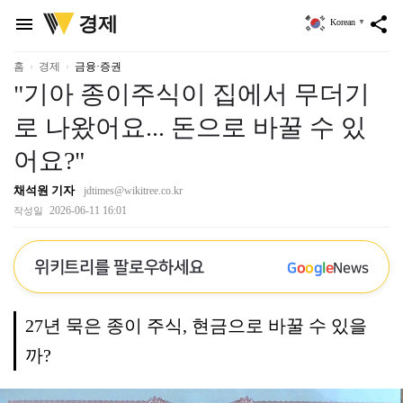
위
경제
menu
share
Korean
▼
키
트
리
홈
경제
금융·증권
"기아 종이주식이 집에서 무더기
로 나왔어요... 돈으로 바꿀 수 있
어요?"
채석원 기자
jdtimes@wikitree.co.kr
2026-06-11 16:01
작성일
위키트리를 팔로우하세요
G
o
o
g
l
e
News
27년 묵은 종이 주식, 현금으로 바꿀 수 있을
까?