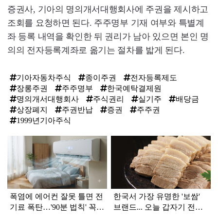
증권사, 기아의 명의개서대행회사에 주권을 제시하고
조회를 요청하면 된다. 주주명부 기재 여부와 특별계
좌 등록 내역을 확인한 뒤 권리가 남아 있으면 본인 명
의의 전자등록계좌로 옮기는 절차를 밟게 된다.
기아자동차주식
종이주권
전자등록제도
장롱주권
주주명부
한국예탁결제원
명의개서대행회사
주식권리
실기주
배당금
상장폐지
주권반납
증권
주주권
1999년기아주식
탑
라
인
폭염에 에어컨 잘못 틀면 전
한국서 가장 유명한 '보쌈'
기료 폭탄…'90분 법칙' 꼭
브랜드... 오늘 갑자기 전해
확인하세요
진 안 좋은 소식