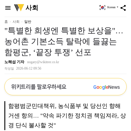
위
사회
menu
share
Korean
▼
키
트
리
홈
사회
일반
"특별한 희생엔 특별한 보상을"…
농어촌 기본소득 탈락에 들끓는
함평군, ‘끝장 투쟁’ 선포
노해섭 기자
nogary@wikitree.co.kr
2026-06-12 09:56
작성일
위키트리를 팔로우하세요
G
o
o
g
l
e
News
함평범군민대책위, 농식품부 및 당선인 향해
거센 항의… "약속 파기한 정치권 책임져라, 상
경 단식 불사할 것"