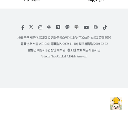
저
페
인
위
틱
작
이
스
키
톡
권
스
타
트
서울 중구 세종대로22길 12 광화문 G스퀘어 12층 (주)소셜뉴스 | 02-3789-8900
정
북
그
리
보
등록번호
서울 아01019 |
등록일자
2009. 11. 10 |
최초 발행일
2010. 02. 02
램
유
튜
발행인
이동기 |
편집인
채석원 |
청소년 보호 책임자
손기영
브
© Social News Co., Ltd. All Right Reserved.