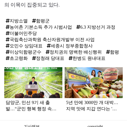
의 이목이 집중되고 있다.
지방소멸
함평군
농어촌 기본소득 추가 시범사업
6.3 지방선거 과정
더불어민주당
국립축산과학원 축산자원개발부 이전 사업
오민수 상임대표
세종시 정부종합청사
이상익함평군수
정치권의 명백한 배신행위
함평
초고령화
정청래 당대표
한병도 원내대표
탑
라
인
담양군, 민선 9기 새 출
5년 만에 3000만 개 대박…
발…“군민 행복 행정 속도
지역 맛에 지갑 연다는 '로
낸다”
코노미' 열풍
기사제보
copyright