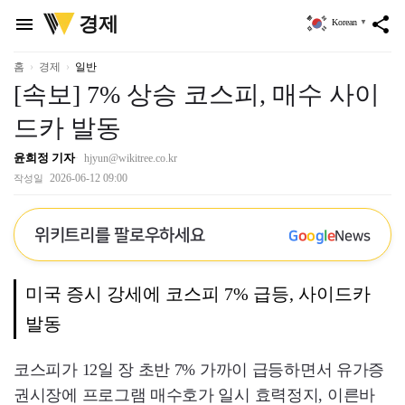
위
경제
menu
share
Korean
▼
키
트
리
홈
경제
일반
[속보] 7% 상승 코스피, 매수 사이
드카 발동
윤희정 기자
hjyun@wikitree.co.kr
2026-06-12 09:00
작성일
위키트리를 팔로우하세요
G
o
o
g
l
e
News
미국 증시 강세에 코스피 7% 급등, 사이드카
발동
코스피가 12일 장 초반 7% 가까이 급등하면서 유가증
권시장에 프로그램 매수호가 일시 효력정지, 이른바