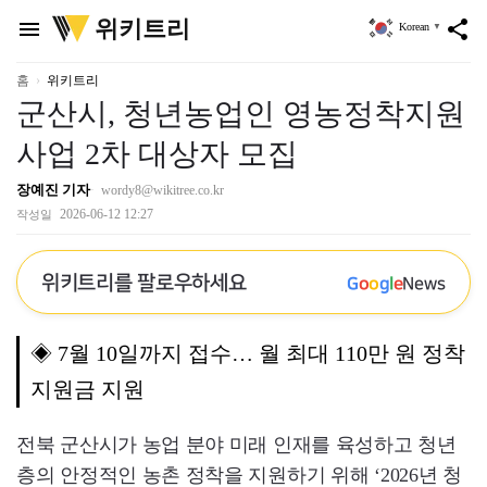
위
위키트리
menu
share
Korean
▼
키
트
리
홈
위키트리
군산시, 청년농업인 영농정착지원
사업 2차 대상자 모집
장예진 기자
wordy8@wikitree.co.kr
2026-06-12 12:27
작성일
위키트리를 팔로우하세요
G
o
o
g
l
e
News
◈ 7월 10일까지 접수… 월 최대 110만 원 정착
지원금 지원
전북 군산시가 농업 분야 미래 인재를 육성하고 청년
층의 안정적인 농촌 정착을 지원하기 위해 ‘2026년 청