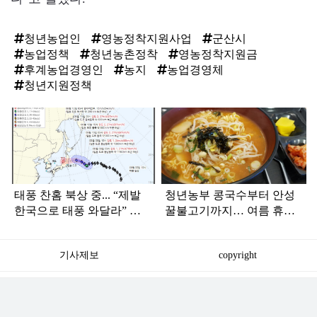
청년농업인
영농정착지원사업
군산시
농업정책
청년농촌정착
영농정착지원금
후계농업경영인
농지
농업경영체
청년지원정책
탑
라
인
태풍 찬홈 북상 중... “제발
청년농부 콩국수부터 안성
한국으로 태풍 와달라” 말
꿀불고기까지… 여름 휴게
나오는 이유
소, 맛으로 붐빈다
기사제보
copyright