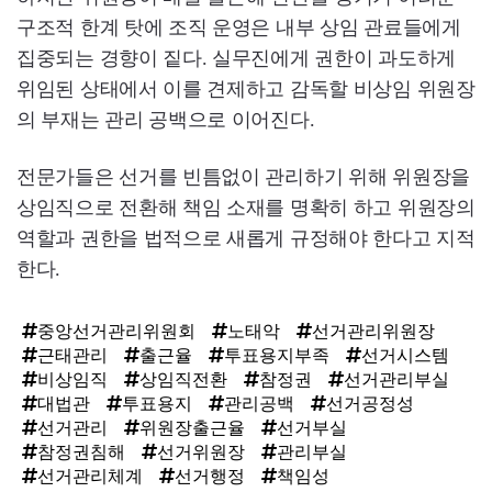
구조적 한계 탓에 조직 운영은 내부 상임 관료들에게
집중되는 경향이 짙다. 실무진에게 권한이 과도하게
위임된 상태에서 이를 견제하고 감독할 비상임 위원장
의 부재는 관리 공백으로 이어진다.
전문가들은 선거를 빈틈없이 관리하기 위해 위원장을
상임직으로 전환해 책임 소재를 명확히 하고 위원장의
역할과 권한을 법적으로 새롭게 규정해야 한다고 지적
한다.
중앙선거관리위원회
노태악
선거관리위원장
근태관리
출근율
투표용지부족
선거시스템
비상임직
상임직전환
참정권
선거관리부실
대법관
투표용지
관리공백
선거공정성
선거관리
위원장출근율
선거부실
참정권침해
선거위원장
관리부실
선거관리체계
선거행정
책임성