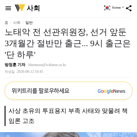
위
사회
menu
share
Korean
▼
키
트
리
홈
사회
일반
노태악 전 선관위원장, 선거 앞둔
3개월간 절반만 출근... 9시 출근은
'단 하루'
방정훈 기자
bluemoon@wikitree.co.kr
2026-06-12 16:41
작성일
위키트리를 팔로우하세요
G
o
o
g
l
e
News
사상 초유의 투표용지 부족 사태와 맞물려 책
임론 고조