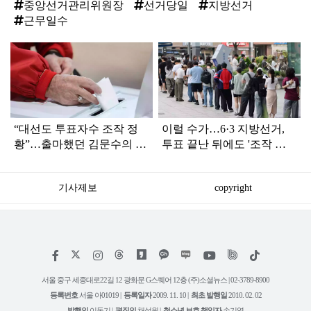
중앙선거관리위원장
선거당일
지방선거
근무일수
탑
라
인
“대선도 투표자수 조작 정
이럴 수가…6·3 지방선거,
황”…출마했던 김문수의 반
투표 끝난 뒤에도 '조작 정
응은
황' 포착
기사제보
copyright
저
페
인
위
틱
작
이
스
키
톡
권
스
타
트
서울 중구 세종대로22길 12 광화문 G스퀘어 12층 (주)소셜뉴스 | 02-3789-8900
정
북
그
리
보
등록번호
서울 아01019 |
등록일자
2009. 11. 10 |
최초 발행일
2010. 02. 02
램
유
튜
발행인
이동기 |
편집인
채석원 |
청소년 보호 책임자
손기영