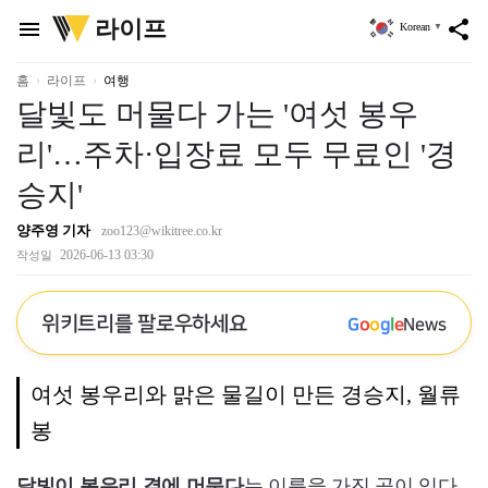
위
라이프
menu
share
Korean
▼
키
트
리
홈
라이프
여행
달빛도 머물다 가는 '여섯 봉우
리'…주차·입장료 모두 무료인 '경
승지'
양주영 기자
zoo123@wikitree.co.kr
2026-06-13 03:30
작성일
위키트리를 팔로우하세요
G
o
o
g
l
e
News
여섯 봉우리와 맑은 물길이 만든 경승지, 월류
봉
달빛이 봉우리 곁에 머문다
는 이름을 가진 곳이 있다.