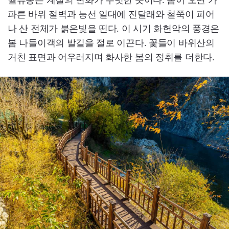
파른 바위 절벽과 능선 일대에 진달래와 철쭉이 피어
나 산 전체가 붉은빛을 띤다. 이 시기 화헌악의 풍경은
봄 나들이객의 발길을 절로 이끈다. 꽃들이 바위산의
거친 표면과 어우러지며 화사한 봄의 정취를 더한다.