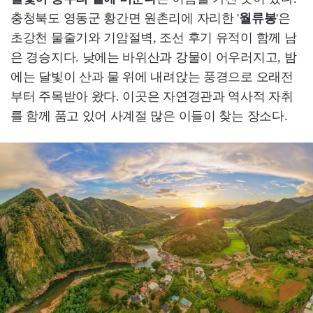
충청북도 영동군 황간면 원촌리에 자리한 '
월류봉
'은
초강천 물줄기와 기암절벽, 조선 후기 유적이 함께 남
은 경승지다. 낮에는 바위산과 강물이 어우러지고, 밤
에는 달빛이 산과 물 위에 내려앉는 풍경으로 오래전
부터 주목받아 왔다. 이곳은 자연경관과 역사적 자취
를 함께 품고 있어 사계절 많은 이들이 찾는 장소다.