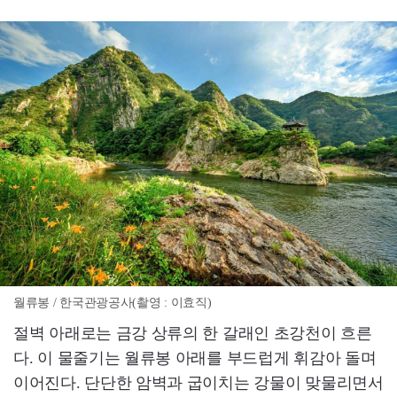
월류봉 / 한국관광공사(촬영 : 이효직)
절벽 아래로는 금강 상류의 한 갈래인 초강천이 흐른
다. 이 물줄기는 월류봉 아래를 부드럽게 휘감아 돌며
이어진다. 단단한 암벽과 굽이치는 강물이 맞물리면서