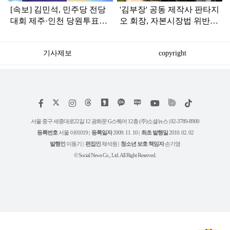
[속보] 김민석, 민주당 전당
'김부장' 공동 제작사 판타지
대회 제주·인천 당원투표서
오 회장, 자본시장법 위반
승리로 1위 탈환
혐의로 피소됐다
기사제보
copyright
저
페
인
위
틱
작
이
스
키
톡
권
스
타
트
서울 중구 세종대로22길 12 광화문 G스퀘어 12층 (주)소셜뉴스 | 02-3789-8900
정
북
그
리
보
등록번호
서울 아01019 |
등록일자
2009. 11. 10 |
최초 발행일
2010. 02. 02
램
유
튜
발행인
이동기 |
편집인
채석원 |
청소년 보호 책임자
손기영
브
© Social News Co., Ltd. All Right Reserved.