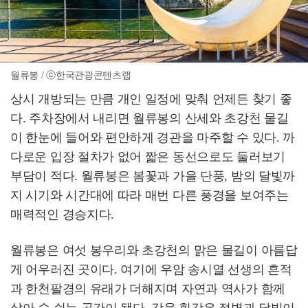
월류봉 / ⓒ한국관광콘텐츠랩
상시 개방되는 만큼 개인 일정에 맞춰 언제든 찾기 좋
다. 주차장에서 내리면 월류봉의 산세와 초강천 물길
이 한눈에 들어와 편안하게 경관을 마주할 수 있다. 까
다로운 입장 절차가 없어 짧은 동선으로도 둘러보기
부담이 적다. 월류봉은 봄꽃과 가을 단풍, 밤의 달빛까
지 시기와 시간대에 따라 매번 다른 풍경을 보여주는
매력적인 경승지다.
월류봉은 여섯 봉우리와 초강천의 맑은 물길이 아름답
게 어우러진 곳이다. 여기에 우암 송시열 선생의 흔적
과 한천팔경의 유래가 더해지며 자연과 역사가 함께