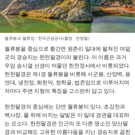
월류봉과 월류정 / 한국관광공사(촬영 : 전병철)
월류봉을 중심으로 황간면 원촌리 일대에 펼쳐진 여덟
곳의 경승지는 한천팔경이라 불린다. 이 이름은 과거
우암 송시열 선생이 머물던 한천정사에서 비롯되었다.
한천팔경은 제1경 월류봉을 비롯해 사군봉, 산양벽, 용
연대, 냉천정, 화헌악, 청학굴, 법존암으로 이루어지며
저마다 주변 지형의 특징을 고스란히 담고 있다.
한천팔경의 중심에는 단연 월류봉이 있다. 초강천과
백사장, 물 위에 비치는 달빛은 이 일대 경관을 대표하
는 요소다. 한천팔경은 인근의 또 다른 명소인 양산팔
경과 비교해도 고유한 아름다움을 지닌 경승지로 꼽힌