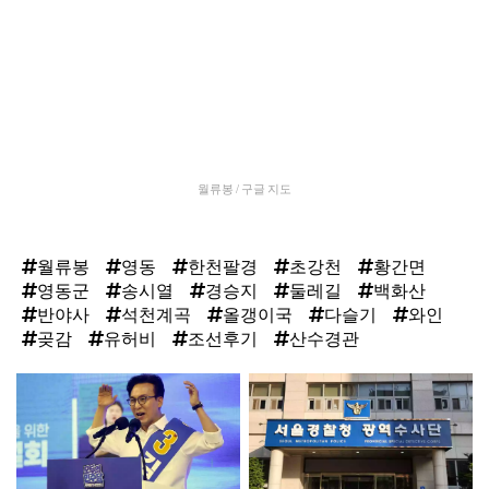
월류봉 / 구글 지도
월류봉
영동
한천팔경
초강천
황간면
영동군
송시열
경승지
둘레길
백화산
반야사
석천계곡
올갱이국
다슬기
와인
곶감
유허비
조선후기
산수경관
탑
라
인