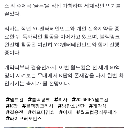
스'의 주제곡 '골든'을 직접 가창하며 세계적인 인기를
끌었다.
리사는 작년 YG엔터테인먼트와 개인 전속계약을 종
료한 뒤 독자적인 활동을 이어가고 있으며, 블랙핑크
완전체 활동은 여전히 YG엔터테인먼트와 함께 진행
중이다.
개막식부터 결승전까지, 이번 월드컵은 전 세계 60억
명이 지켜보는 무대에서 K팝의 존재감을 다시 한번 확
인시키는 축제가 될 전망이다.
월드컵
블랙핑크
리사
2026FIFA월드컵
K팝
블랙핑크리사
방탄소년단
개막식
결승전
하프타임쇼
이재
월드컵공식주제가
라이브퍼포먼스