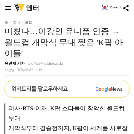
위
엔터
menu
share
Korean
▼
키
트
리
홈
엔터
셀럽
미쳤다…이강인 유니폼 인증 →
월드컵 개막식 무대 찢은 'K팝 아
이돌'
유민재 기자
toto7429@wikitree.co.kr
2026-06-13 11:16
작성일
위키트리를 팔로우하세요
G
o
o
g
l
e
News
리사·BTS·이재, K팝 스타들이 장악한 월드컵
무대
개막식부터 결승전까지, K팝이 세계를 사로잡