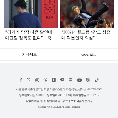
탑
라
인
"경기가 당장 다음 달인데
"2002년 월드컵 4강도 성접
대표팀 감독도 없다"... 축구
대 덕분인지 의심"
협회 현재 상황
기사제보
copyright
저
페
인
위
틱
작
이
스
키
톡
권
스
타
트
서울 중구 세종대로22길 12 광화문 G스퀘어 12층 (주)소셜뉴스 | 02-3789-8900
정
북
그
리
보
등록번호
서울 아01019 |
등록일자
2009. 11. 10 |
최초 발행일
2010. 02. 02
램
유
튜
발행인
이동기 |
편집인
채석원 |
청소년 보호 책임자
손기영
브
© Social News Co., Ltd. All Right Reserved.