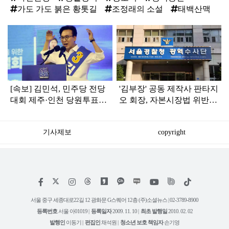
가도 가도 붉은 황톳길
조정래의 소설
태백산맥
탑
라
인
[속보] 김민석, 민주당 전당
'김부장' 공동 제작사 판타지
대회 제주·인천 당원투표서
오 회장, 자본시장법 위반
승리로 1위 탈환
혐의로 피소됐다
기사제보
copyright
저
페
인
위
틱
작
이
스
키
톡
권
스
타
트
서울 중구 세종대로22길 12 광화문 G스퀘어 12층 (주)소셜뉴스 | 02-3789-8900
정
북
그
리
보
등록번호
서울 아01019 |
등록일자
2009. 11. 10 |
최초 발행일
2010. 02. 02
램
유
튜
발행인
이동기 |
편집인
채석원 |
청소년 보호 책임자
손기영