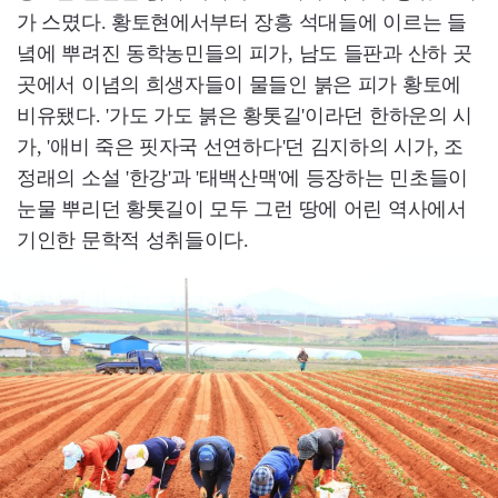
가 스몄다. 황토현에서부터 장흥 석대들에 이르는 들
녘에 뿌려진 동학농민들의 피가, 남도 들판과 산하 곳
곳에서 이념의 희생자들이 물들인 붉은 피가 황토에
비유됐다. '가도 가도 붉은 황톳길'이라던 한하운의 시
가, '애비 죽은 핏자국 선연하다'던 김지하의 시가, 조
정래의 소설 '한강'과 '태백산맥'에 등장하는 민초들이
눈물 뿌리던 황톳길이 모두 그런 땅에 어린 역사에서
기인한 문학적 성취들이다.