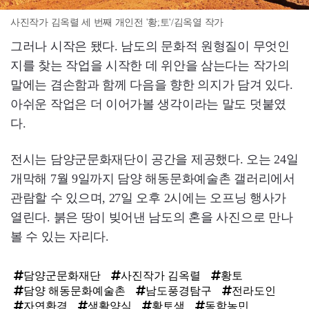
사진작가 김옥렬 세 번째 개인전 '황;토'/김옥열 작가
그러나 시작은 됐다. 남도의 문화적 원형질이 무엇인
지를 찾는 작업을 시작한 데 위안을 삼는다는 작가의
말에는 겸손함과 함께 다음을 향한 의지가 담겨 있다.
아쉬운 작업은 더 이어가볼 생각이라는 말도 덧붙였
다.
전시는 담양군문화재단이 공간을 제공했다. 오는 24일
개막해 7월 9일까지 담양 해동문화예술촌 갤러리에서
관람할 수 있으며, 27일 오후 2시에는 오프닝 행사가
열린다. 붉은 땅이 빚어낸 남도의 혼을 사진으로 만나
볼 수 있는 자리다.
담양군문화재단
사진작가 김옥렬
황토
담양 해동문화예술촌
남도풍경탐구
전라도인
자연환경
생활양식
황토색
동학농민