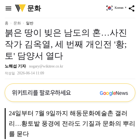
위
문화
menu
share
Korean
▼
키
트
리
홈
문화
일반
붉은 땅이 빚은 남도의 혼…사진
작가 김옥열, 세 번째 개인전 '황;
토' 담양서 열다
노해섭 기자
nogary@wikitree.co.kr
2026-06-14 11:09
작성일
위키트리를 팔로우하세요
G
o
o
g
l
e
News
24일부터 7월 9일까지 해동문화예술촌 갤러
리…황토밭 풍경에 전라도 기질과 문화의 뿌리
를 묻다