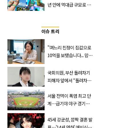
년 만에 역대급 규모로 돌
아온 ‘이슬라이브 페스티
벌’
이슈 트리
"며느리 친정이 집값으로
10억을 보탰습니다... 맘이
불편하네요"
국회의원, 부산 돌려차기
피해자 앞에서 “돌려차기
한 번 하죠?”
서울 전역이 폭염 최고 단
계…급기야 야구 경기까
지 취소
45세 강균성, 깜짝 결혼 발
표…'14세 연하' 예비신부