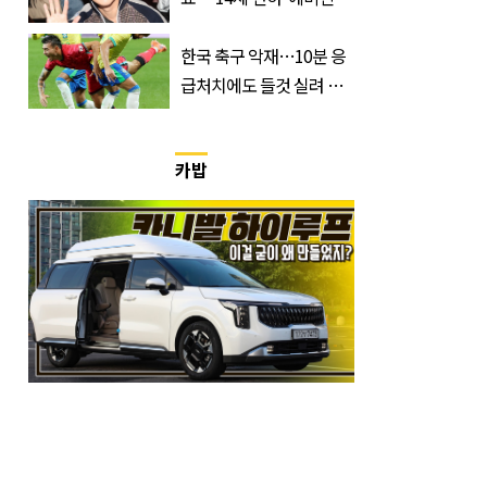
정체는 놀랍게도…
한국 축구 악재…10분 응
급처치에도 들것 실려 이
송된 '한국 국가대표'
카밥