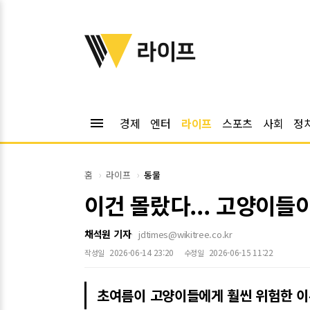
위키트리
라이프
menu
경제
엔터
라이프
스포츠
사회
정
홈
라이프
동물
이건 몰랐다... 고양이들
채석원 기자
jdtimes@wikitree.co.kr
2026-06-14 23:20
2026-06-15 11:22
작성일
수정일
초여름이 고양이들에게 훨씬 위험한 