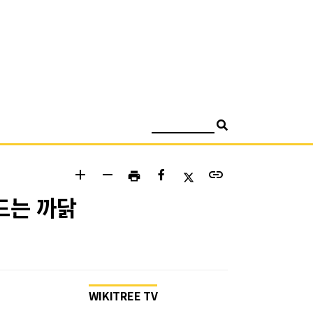
검색
add
remove
link
print
드는 까닭
WIKITREE TV