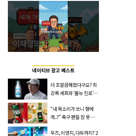
네이티브 광고 베스트
더 초깔끔해졌다구요? 최
강록 셰프와 ‘올뉴 진로’의
만남
“내 목소리가 쏘니 형에
게..?” 축구 팬들 잠 못 들
게 할 테라의 역대급 이벤
우즈, 이영지, 다듀까지? 2
트