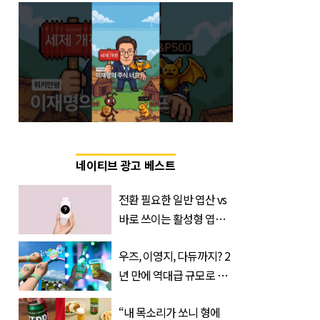
네이티브 광고 베스트
전환 필요한 일반 엽산 vs
바로 쓰이는 활성형 엽
산… 차이는?
우즈, 이영지, 다듀까지? 2
‘Quatrefolic®’ 주목
년 만에 역대급 규모로 돌
아온 ‘이슬라이브 페스티
“내 목소리가 쏘니 형에
벌’