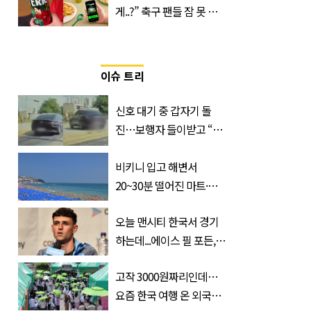
게..?” 축구 팬들 잠 못 들
게 할 테라의 역대급 이벤
트
이슈 트리
신호 대기 중 갑자기 돌
진…보행자 들이받고 “다
시 죽여 드릴까”
비키니 입고 해변서
20~30분 떨어진 마트·주
거지 이동 피서객 목격담
오늘 맨시티 한국서 경기
속출, 반응 폭발
하는데...에이스 필 포든,
이강인 향해 '깜짝 발언'
고작 3000원짜리인데…
요즘 한국 여행 온 외국인