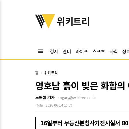
위키트리
위키트리
menu
경제
엔터
라이프
스포츠
사회
정
홈
위키트리
영호남 흙이 빚은 화합의 
노해섭 기자
nogary@wikitree.co.kr
2026-06-14 16:59
작성일
16일부터 무등산분청사기전시실서 80