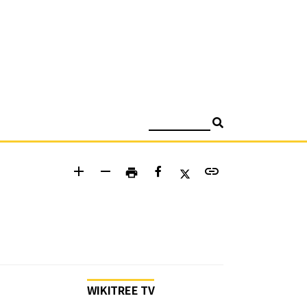
검색
add
remove
link
print
WIKITREE TV