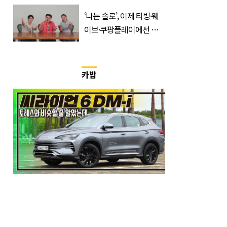
들 필수 구매템이라는 '이
것'
‘나는 솔로’, 이제 티빙·웨
이브·쿠팡플레이에선 못
본다…오직 ‘여기’서만 공
개
카밥