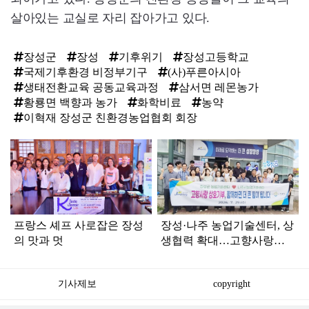
살아있는 교실로 자리 잡아가고 있다.
장성군
장성
기후위기
장성고등학교
국제기후환경 비정부기구
(사)푸른아시아
생태전환교육 공동교육과정
삼서면 레몬농가
황룡면 백향과 농가
화학비료
농약
이혁재 장성군 친환경농업협회 회장
탑
라
인
프랑스 셰프 사로잡은 장성
장성·나주 농업기술센터, 상
의 맛과 멋
생협력 확대…고향사랑기
부로 지역발전 응원
기사제보
copyright