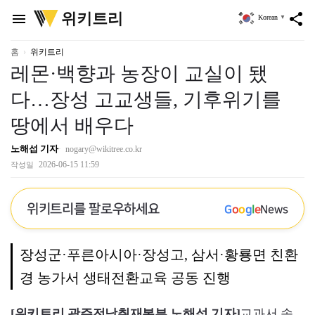
위
위키트리
menu
share
Korean
▼
키
트
리
홈
위키트리
레몬·백향과 농장이 교실이 됐
다…장성 고교생들, 기후위기를
땅에서 배우다
노해섭 기자
nogary@wikitree.co.kr
2026-06-15 11:59
작성일
위키트리를 팔로우하세요
G
o
o
g
l
e
News
장성군·푸른아시아·장성고, 삼서·황룡면 친환
경 농가서 생태전환교육 공동 진행
[위키트리 광주전남취재본부 노해섭 기자]
교과서 속