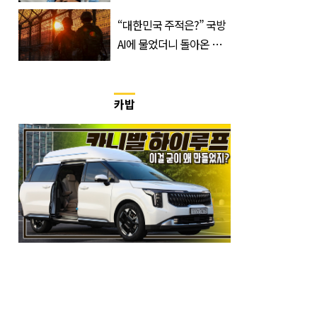
간, 장소, 볼 수 있는 곳은?
“대한민국 주적은?” 국방
AI에 물었더니 돌아온 뜻
밖의 답변
카밥