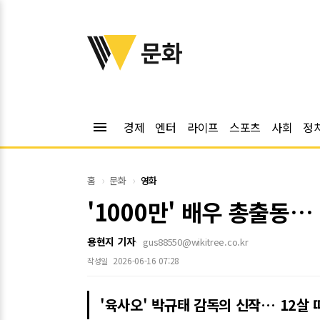
위키트리
문화
menu
경제
엔터
라이프
스포츠
사회
정
홈
문화
영화
'1000만' 배우 총출동…
용현지 기자
gus88550@wikitree.co.kr
2026-06-16 07:28
작성일
'육사오' 박규태 감독의 신작… 12살