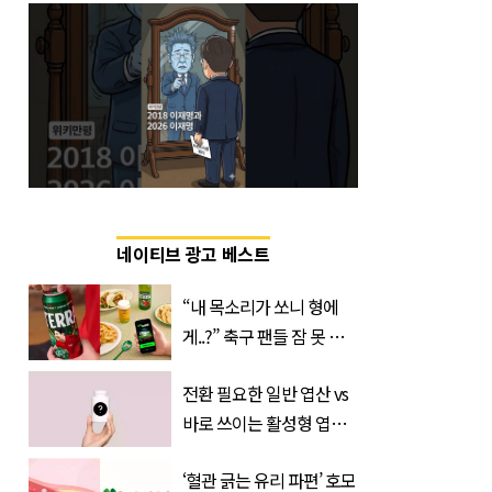
네이티브 광고 베스트
“내 목소리가 쏘니 형에
게..?” 축구 팬들 잠 못 들
게 할 테라의 역대급 이벤
전환 필요한 일반 엽산 vs
트
바로 쓰이는 활성형 엽
산… 차이는?
‘혈관 긁는 유리 파편’ 호모
‘Quatrefolic®’ 주목