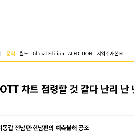
치
문화
월드
Global Edition
AI EDITION
지역취재본부
 OTT 차트 점령할 것 같다 난리 난
 띠동갑 전남편·현남편의 예측불허 공조