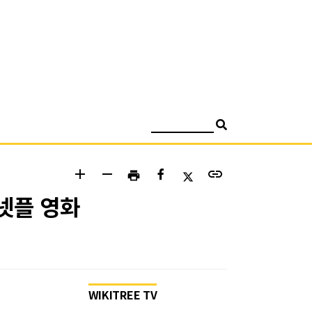
검색
add
remove
link
print
 넷플 영화
WIKITREE TV