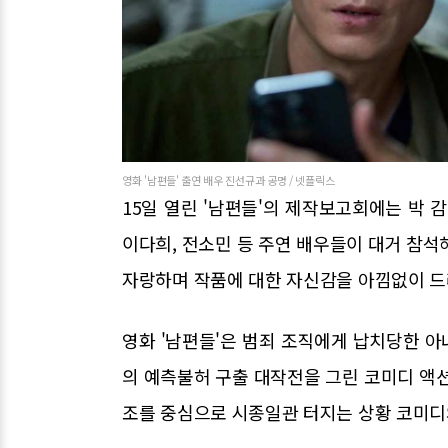
영화 '남편들' 출연 배우 진선규과 공명 / 넷플릭스
15일 열린 '남편들'의 제작보고회에는 박 감
이다희, 전소민 등 주연 배우들이 대거 참석
자랑하며 작품에 대한 자신감을 아낌없이 드
영화 '남편들'은 범죄 조직에게 납치당한 
의 예측불허 구출 대작전을 그린 코미디 액션 
조를 중심으로 시종일관 터지는 상황 코미디