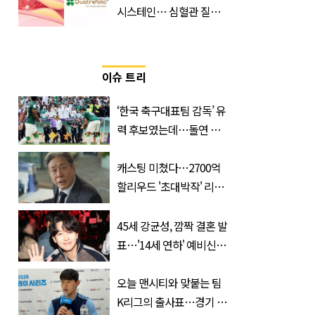
시스테인… 심혈관 질환
으로 사망 위험 부른다
이슈 트리
‘한국 축구대표팀 감독’ 유
력 후보였는데…돌연 코
트디부아르 지휘봉 잡은
‘거장’
캐스팅 미쳤다…2700억
할리우드 '초대박작' 리메
이크하는 한국 영화
45세 강균성, 깜짝 결혼 발
표…'14세 연하' 예비신부
정체는 놀랍게도…
오늘 맨시티와 맞붙는 팀
K리그의 출사표…경기 시