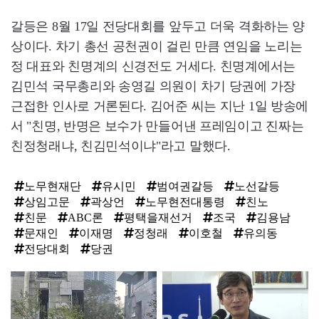
갈등은 8월 17일 전당대회를 앞두고 더욱 격화하는 양
상이다. 차기 총선 공천권이 걸린 만큼 연임을 노리는
정 대표와 친명계의 신경전도 거세다. 친명계에서는
김민석 국무총리와 송영길 의원이 차기 당권에 가장
근접한 인사로 거론된다. 김어준 씨는 지난 1일 방송에
서 "친명, 반명은 보수가 만들어낸 프레임이고 진짜는
친정청래냐, 친김민석이냐"라고 말했다.
노무현재단
유시민
범여권갈등
노선갈등
상임고문
곽상언
노무현전대통령
친노
친문
ABC론
평택을재선거
조국
김용남
문재인
이재명
정청래
이호철
유의동
전당대회
당권
탑
라
인