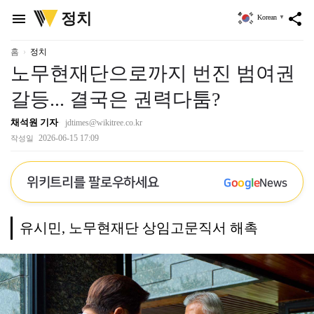
위
정치
menu
share
Korean
▼
키
트
리
홈
정치
노무현재단으로까지 번진 범여권
갈등... 결국은 권력다툼?
채석원 기자
jdtimes@wikitree.co.kr
2026-06-15 17:09
작성일
위키트리를 팔로우하세요
G
o
o
g
l
e
News
유시민, 노무현재단 상임고문직서 해촉