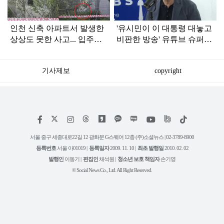
인천 신축 아파트서 발생한
'유시민이 이 대통령 대놓고
상상도 못한 사고... 입주민
비판한 방송' 유튜브 슈퍼챗
아닌 사람들마저 '충격'
1위 기록
기사제보
copyright
저
페
인
위
틱
작
이
스
키
톡
권
스
타
트
서울 중구 세종대로22길 12 광화문 G스퀘어 12층 (주)소셜뉴스 | 02-3789-8900
정
북
그
리
보
등록번호
서울 아01019 |
등록일자
2009. 11. 10 |
최초 발행일
2010. 02. 02
램
유
튜
발행인
이동기 |
편집인
채석원 |
청소년 보호 책임자
손기영
브
© Social News Co., Ltd. All Right Reserved.