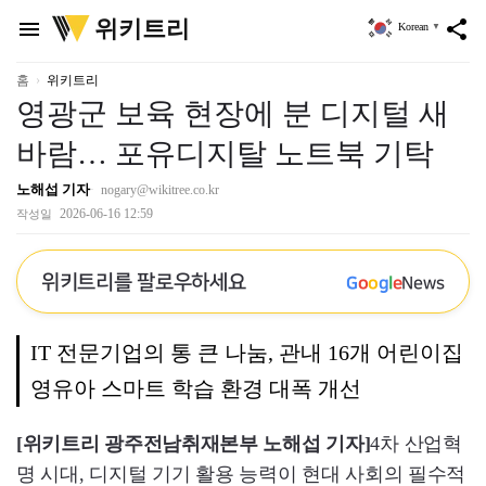
위
위키트리
menu
share
Korean
▼
키
트
리
홈
위키트리
영광군 보육 현장에 분 디지털 새
바람… 포유디지탈 노트북 기탁
노해섭 기자
nogary@wikitree.co.kr
2026-06-16 12:59
작성일
위키트리를 팔로우하세요
G
o
o
g
l
e
News
IT 전문기업의 통 큰 나눔, 관내 16개 어린이집
영유아 스마트 학습 환경 대폭 개선
[위키트리 광주전남취재본부 노해섭 기자]
4차 산업혁
명 시대, 디지털 기기 활용 능력이 현대 사회의 필수적