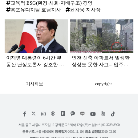
교육적 ESG(환경·사회·지배구조) 경영
㈜포유디지탈 호남지사
윤차웅 지사장
탑
라
인
이재명 대통령이 6시간 부
인천 신축 아파트서 발생한
동산 난상토론서 강조한 내
상상도 못한 사고... 입주민
용... 13일 최종 대책 발표되
아닌 사람들마저 '충격'
나
기사제보
copyright
저
페
인
위
틱
작
이
스
키
톡
권
스
타
트
서울 중구 세종대로22길 12 광화문 G스퀘어 12층 (주)소셜뉴스 | 02-3789-8900
정
북
그
리
보
등록번호
서울 아01019 |
등록일자
2009. 11. 10 |
최초 발행일
2010. 02. 02
램
유