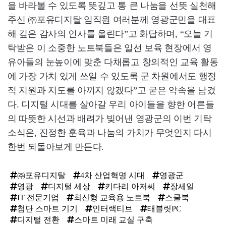
을 바라볼 수 있도록 뜻깊고 통 큰 나눔을 선뜻 실천해
주신 ㈜포유디지탈 임직원 여러분께 영광군민을 대표
해 깊은 감사의 인사를 올린다”고 화답하며, “오늘 기
탁받은 이 소중한 노트북들은 일선 보육 현장에서 영
유아들의 눈높이에 맞춘 다채롭고 창의적인 교육 활동
에 가장 가치 있게 쓰일 수 있도록 군 차원에서도 행정
적 지원과 지도를 아끼지 않겠다”고 굳은 약속을 남겼
다. 디지털 시대를 살아갈 우리 아이들을 향한 어른들
의 따뜻한 시선과 배려가 빚어낸 영광군의 이번 기탁
소식은, 진정한 훈육과 나눔의 가치가 무엇인지 다시
한번 되돌아보게 만든다.
㈜포유디지탈
4차 산업혁명 시대
영광군
영광
디지털 세상
키다리 아저씨
장세일
IT 전문기업
최신형 교육용 노트북
스쿨북
첨단 스마트 기기
인터랙티브
태블릿PC
디지털 전환
스마트 미래 교실 구축