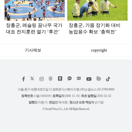
인
장흥군, 레슬링 꿈나무 국가
장흥군, 가뭄 장기화 대비
대표 전지훈련 열기 ‘후끈’
농업용수 확보 ‘총력전’
기사제보
copyright
저
페
인
위
틱
작
이
스
키
톡
권
스
타
트
서울 중구 세종대로22길 12 광화문 G스퀘어 12층 (주)소셜뉴스 | 02-3789-8900
정
북
그
리
보
등록번호
서울 아01019 |
등록일자
2009. 11. 10 |
최초 발행일
2010. 02. 02
램
유
튜
발행인
이동기 |
편집인
채석원 |
청소년 보호 책임자
손기영
브
© Social News Co., Ltd. All Right Reserved.