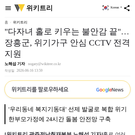
위
위키트리
menu
share
Korean
▼
키
트
리
홈
위키트리
"다자녀 홀로 키우는 불안감 끝"…
장흥군, 위기가구 안심 CCTV 전격
지원
노해섭 기자
nogary@wikitree.co.kr
2026-06-16 13:59
작성일
위키트리를 팔로우하세요
G
o
o
g
l
e
News
'우리동네 복지기동대' 선제 발굴로 복합 위기
한부모가정에 24시간 돌봄 안전망 구축
[위키트리 광주전남취재본부 노해섭 기자]
홀로 여러