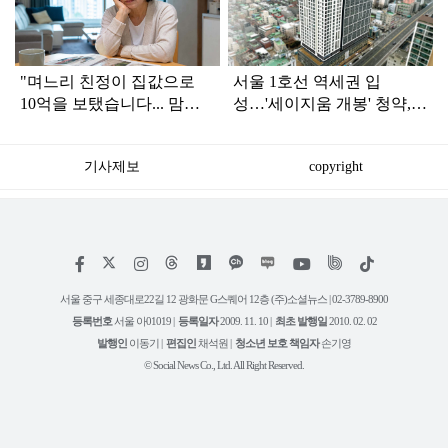
인
"며느리 친정이 집값으로
서울 1호선 역세권 입
10억을 보탰습니다... 맘이
성…'세이지움 개봉' 청약,
불편하네요"
오늘까지
기사제보
copyright
저
페
인
위
틱
작
이
스
키
톡
권
스
타
트
서울 중구 세종대로22길 12 광화문 G스퀘어 12층 (주)소셜뉴스 | 02-3789-8900
정
북
그
리
보
등록번호
서울 아01019 |
등록일자
2009. 11. 10 |
최초 발행일
2010. 02. 02
램
유
튜
발행인
이동기 |
편집인
채석원 |
청소년 보호 책임자
손기영
브
© Social News Co., Ltd. All Right Reserved.