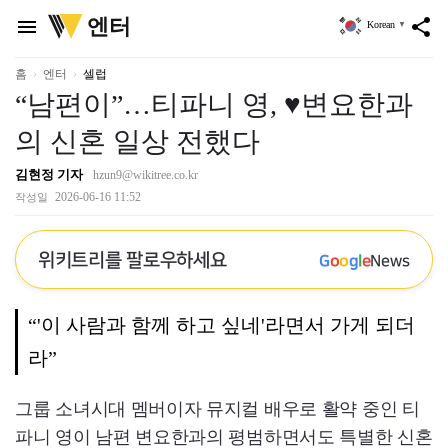
위
엔터
menu
share
Korean
▼
키
트
리
홈
엔터
셀럽
“남편이”…티파니 영, ♥변요한과
의 신혼 일상 전했다
김현정 기자
hzun9@wikitree.co.kr
2026-06-16 11:52
작성일
위키트리를 팔로우하세요
G
o
o
g
l
e
News
“'이 사람과 함께 하고 싶네'라면서 가게 되더
라”
그룹 소녀시대 멤버이자 뮤지컬 배우로 활약 중인 티
파니 영이 남편 변요한과의 평범하면서도 특별한 신혼