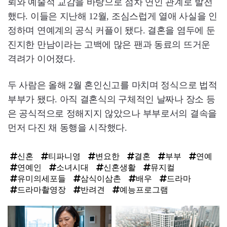
뢰와 예술적 교감을 바탕으로 점차 연인 관계로 발전
했다. 이들은 지난해 12월, 조심스럽게 열애 사실을 인
정하며 연예계의 공식 커플이 됐다. 결혼을 염두에 둔
진지한 만남이라는 고백에 많은 팬과 동료의 뜨거운
격려가 이어졌다.
두 사람은 올해 2월 혼인신고를 마치며 정식으로 법적
부부가 됐다. 아직 결혼식의 구체적인 날짜나 장소 등
은 공식적으로 정해지지 않았으나 부부로서의 결속을
먼저 다진 채 동행을 시작했다.
신혼
티파니영
변요한
결혼
부부
연예
연예인
소녀시대
신혼생활
뮤지컬
유미의세포들
삼식이삼촌
배우
드라마
드라마촬영장
반려견
예능프로그램
탑
라