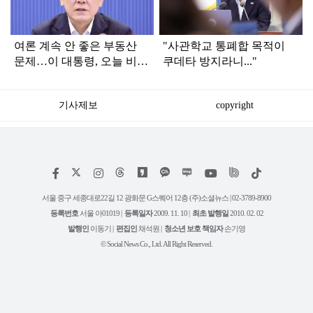
여론 계속 안 좋은 부동산
"사관학교 통폐합 목적이
문제…이 대통령, 오늘 비공
쿠데타 방지라니..."
개로 ‘이것’ 진행한다
기사제보
copyright
저
페
인
위
틱
작
이
스
키
톡
권
스
타
트
서울 중구 세종대로22길 12 광화문 G스퀘어 12층 (주)소셜뉴스 | 02-3789-8900
정
북
그
리
보
등록번호
서울 아01019 |
등록일자
2009. 11. 10 |
최초 발행일
2010. 02. 02
램
유
튜
발행인
이동기 |
편집인
채석원 |
청소년 보호 책임자
손기영
브
© Social News Co., Ltd. All Right Reserved.