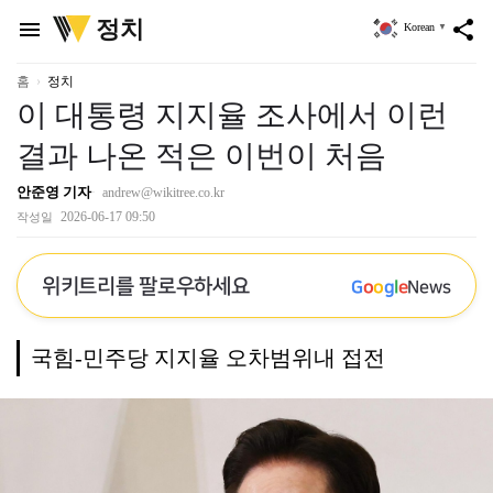
위
정치
menu
share
Korean
▼
키
트
리
홈
정치
이 대통령 지지율 조사에서 이런
결과 나온 적은 이번이 처음
안준영 기자
andrew@wikitree.co.kr
2026-06-17 09:50
작성일
위키트리를 팔로우하세요
G
o
o
g
l
e
News
국힘-민주당 지지율 오차범위내 접전