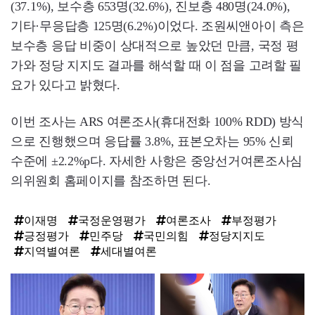
(37.1%), 보수층 653명(32.6%), 진보층 480명(24.0%),
기타·무응답층 125명(6.2%)이었다. 조원씨앤아이 측은
보수층 응답 비중이 상대적으로 높았던 만큼, 국정 평
가와 정당 지지도 결과를 해석할 때 이 점을 고려할 필
요가 있다고 밝혔다.
이번 조사는 ARS 여론조사(휴대전화 100% RDD) 방식
으로 진행했으며 응답률 3.8%, 표본오차는 95% 신뢰
수준에 ±2.2%p다. 자세한 사항은 중앙선거여론조사심
의위원회 홈페이지를 참조하면 된다.
이재명
국정운영평가
여론조사
부정평가
긍정평가
민주당
국민의힘
정당지지도
지역별여론
세대별여론
탑
라
인