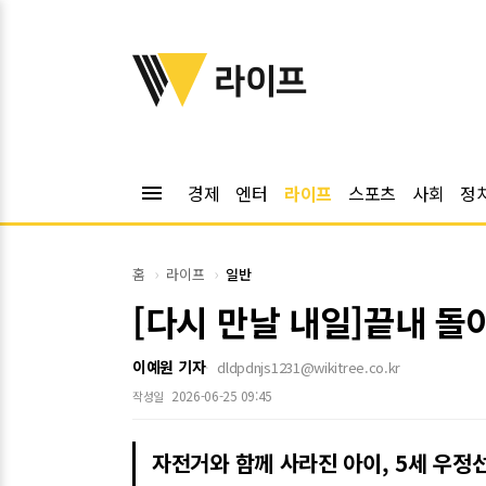
위키트리
라이프
menu
경제
엔터
라이프
스포츠
사회
정
홈
라이프
일반
[다시 만날 내일]끝내 돌아
이예원 기자
dldpdnjs1231@wikitree.co.kr
2026-06-25 09:45
작성일
자전거와 함께 사라진 아이, 5세 우정