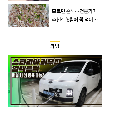
'초가성비 템'
모르면 손해…전문가가
추천한 '8월에 꼭 먹어야
하는 수산물' 총정리
카밥