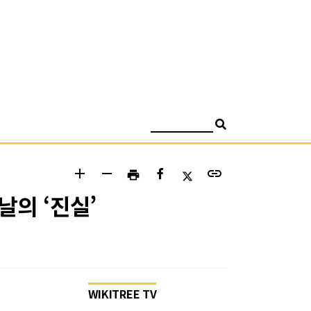
검색
add
remove
link
print
날의 ‘진실’
WIKITREE TV