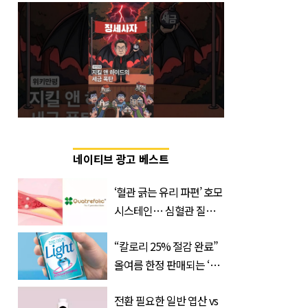
네이티브 광고 베스트
‘혈관 긁는 유리 파편’ 호모
시스테인… 심혈관 질환
으로 사망 위험 부른다
“칼로리 25% 절감 완료”
올여름 한정 판매되는 ‘최
저 칼로리 소주’ 나왔다
전환 필요한 일반 엽산 vs