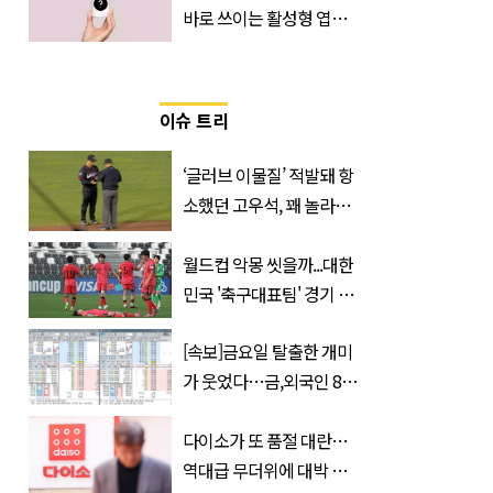
바로 쓰이는 활성형 엽
산… 차이는?
‘Quatrefolic®’ 주목
이슈 트리
‘글러브 이물질’ 적발돼 항
소했던 고우석, 꽤 놀라운
소식 전해졌다
월드컵 악몽 씻을까...대한
민국 '축구대표팀' 경기 확
정, 날짜와 시간은?
[속보]금요일 탈출한 개미
가 웃었다…금,외국인 8조
매수에도 월,삼성전자·SK
하이닉스 '와르르'
다이소가 또 품절 대란…
역대급 무더위에 대박 난