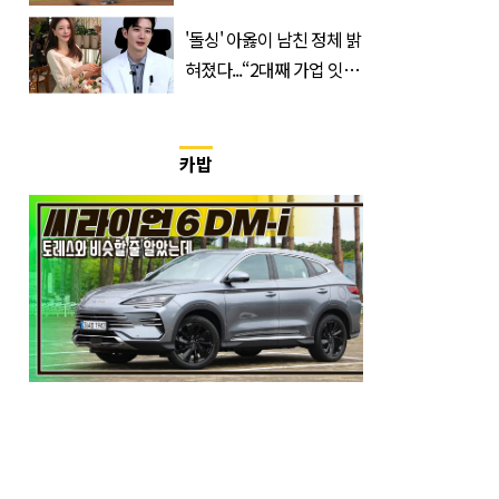
소식 전해졌다
'돌싱' 아옳이 남친 정체 밝
혀졌다...“2대째 가업 잇는
한의사”
카밥