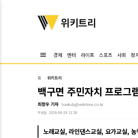
위키트리
위키트리
menu
경제
엔터
라이프
스포츠
사회
정
홈
위키트리
백구면 주민자치 프로그램,
최창우 기자
baekdu@wikitree.co.kr
2026-06-26 11:30
작성일
노래교실, 라인댄스교실, 요가교실, 농