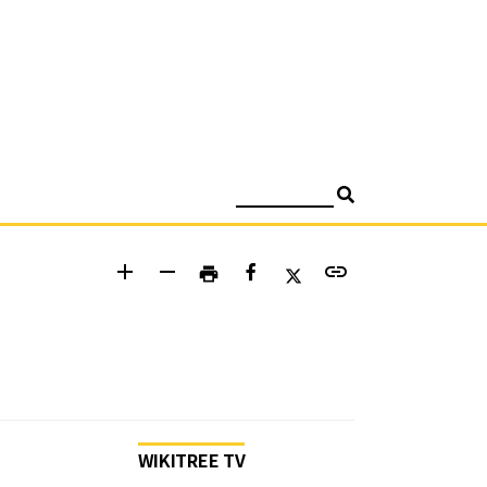
검색
add
remove
link
print
WIKITREE TV