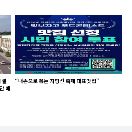
체결
“내손으로 뽑는 지평선 축제 대표맛집”
단 배