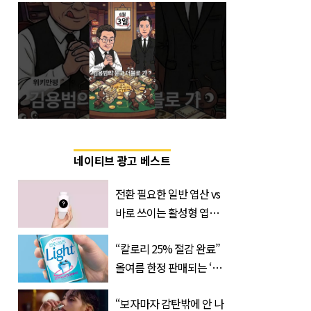
네이티브 광고 베스트
전환 필요한 일반 엽산 vs
바로 쓰이는 활성형 엽
산… 차이는?
“칼로리 25% 절감 완료”
‘Quatrefolic®’ 주목
올여름 한정 판매되는 ‘최
저 칼로리 소주’ 나왔다
“보자마자 감탄밖에 안 나