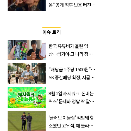
옴” 공개 직후 반응 터진
진로 뷔 캠페인 영상
이슈 트리
한국 유튜버가 올린 영
상…급기야 그 나라 정부
가 실제로 움직였다
“배당금 1주당 1500원”…
SK 중간배당 확정, 지급일
과 대상은?
8월 2일 캐시워크 '돈버는
퀴즈' 문제와 정답 딱 알려
드립니다
‘글러브 이물질’ 적발돼 항
소했던 고우석, 꽤 놀라운