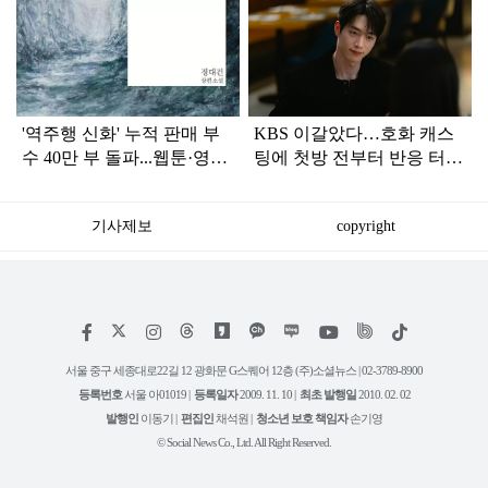
탑
라
인
'역주행 신화' 누적 판매 부
KBS 이갈았다…호화 캐스
수 40만 부 돌파...웹툰·영상
팅에 첫방 전부터 반응 터진
화 소식까지 전한 '장편 소
'한국 드라마'
설'
기사제보
copyright
저
페
인
위
틱
작
이
스
키
톡
권
스
타
트
서울 중구 세종대로22길 12 광화문 G스퀘어 12층 (주)소셜뉴스 | 02-3789-8900
정
북
그
리
보
등록번호
서울 아01019 |
등록일자
2009. 11. 10 |
최초 발행일
2010. 02. 02
램
유
튜
발행인
이동기 |
편집인
채석원 |
청소년 보호 책임자
손기영
브
© Social News Co., Ltd. All Right Reserved.