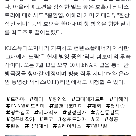
다. 아울러 예고편을 장식한 밀도 높은 호흡과 케미스
트리에 대해서도 "황인엽, 이혜리 케미 기대돼", "환상
적인 케미" 등의 호평을 쏟아내며 첫 방송을 향한 열기
를 최고조로 끌어올렸다.
KT스튜디오지니가 기획하고 컨텐츠플래너가 제작한
'그대에게 드림'은 현재 방영 중인 '닥터 섬보이'의 후속
작이다. 오는 7월 13일 오후 10시 ENA 채널을 통해 안
방극장을 찾아갈 예정이며 방송 직후 지니 TV와 온라
인 동영상 서비스(OTT) 티빙에서도 시청할 수 있다.
드라마
혜리
황인엽
그대에게드림
이혜리
ENA월화드라마
로맨틱코미디
재회
첫사랑
영화감독
시나리오
경성연가
유선동감독
정은비작가
로코
청춘드라마
꿈
성공
현실
극적대비
릴레이키스
7월13일