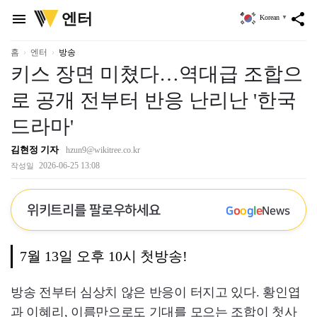
위
엔터
menu
share
Korean
▼
키
트
리
홈
엔터
방송
키스 장면 미쳤다…역대급 조합으
로 공개 전부터 반응 난리난 '한국
드라마'
김현정 기자
hzun9@wikitree.co.kr
2026-06-25 13:08
작성일
위키트리를 팔로우하세요
G
o
o
g
l
e
News
7월 13일 오후 10시 첫방송!
방송 전부터 심상치 않은 반응이 터지고 있다. 황인엽
과 이혜리, 이름만으로도 기대를 모으는 조합이 첫사