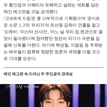
우 황인엽과 이혜리의 유쾌하고 설레는 재회를 담은
메인 예고편을 25일 공개했다.
'그대에게 드림'은 총 12부작으로 기획됐으며 '경이로
운 소문 1, 2'와 '트리거'의 유선동 감독이 연출을 맡고
'도깨비', '미스터 션샤인', '어느 날 우리 집 현관으로 멸
망이 들어왔다'에 참여했던 정은비 작가가 극본을 집
필해 신뢰를 더한다. 여기에 백성철, 이열음 등 주목받
는 배우들이 합류해 청량한 청춘의 색채를 더할 것으
로 기대를 모은다.
메인 예고편 속 드러난 두 주인공의 관계성