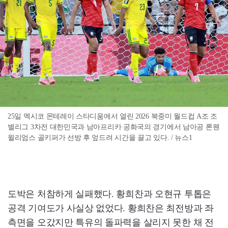
25일 멕시코 몬테레이 스타디움에서 열린 2026 북중미 월드컵 A조 조
별리그 3차전 대한민국과 남아프리카 공화국의 경기에서 남아공 론웬
윌리엄스 골키퍼가 선방 후 엎드려 시간을 끌고 있다. / 뉴스1
도박은 처참하게 실패했다. 황희찬과 오현규 투톱은
공격 기여도가 사실상 없었다. 황희찬은 최전방과 좌
측면을 오갔지만 특유의 돌파력을 살리지 못한 채 전