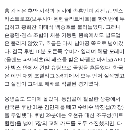
홍 감독은 후반 시작과 동시에 손흥민과 김진규, 옌스
카스트로프(보루시아 묀헨글라트바흐)를 한꺼번에 투
입하고 황희찬·이태석·백승호를 불러들였다. 그러나
손흥민-옌스 조합이 처음 가동된 왼쪽에서도 빌드업
은 풀리지 않았고, 흐름은 다시 남아공 쪽으로 넘어갔
다. 결국 후반 18분 오른쪽 수비가 열리며 체팡 모레미
(올랜도 파이리츠)의 패스를 받은 타펠로 마세코(AEL)
가 박스 안에서 왼발 슈팅으로 골망을 흔들었다. 한국
은 이번 대회 조별리그 3경기에서 모두 먼저 실점했고,
그 실점이 그대로 패배로 직결된 경기였다.
용병술도 도마에 올랐다. 동점골이 절실한 상황에서
한국은 후반 21분 김민재를 빼고 수비수 박진섭(저장)
을 투입했다. 후반 29분에는 오현규 대신 조규성(미트
윌란)을 넣어 5장의 교체 카드를 모두 소진했지만, 타