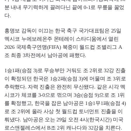
분 내내 무기력하게 끌려다닌 끝에 0-1로 무릎을 꿇었
다.
홍명보 감독이 이끄는 한국 축구 국가대표팀은 25일
멕시코 누에보레온주 몬테레이 스타디움에서 열린
2026 국제축구연맹(FIFA) 북중미 월드컵 조별리그 A
조 최종 3차전에서 남아공에 패했다.
1승1패(승점 3)로 무승부만 거둬도 조 2위로 32강 진출
이 확정되던 한국은 1승2패(승점 3)에 머물며 조 3위로
추락했다. 자력 진출은 완전히 무산됐다. 같은 시각 멕
시코가 체코를 3-0으로 꺾으며 3승(승점 9)으로 조 1위
를 확정했고, 한국을 잡은 남아공은 1승1무1패(승점 4)
로 조 2위에 올라 사상 첫 월드컵 토너먼트 진출을 이
뤄냈다. 남아공은 오는 29일 오전 4시(한국시간) 미국
로스앤젤레스에서 B조 2위 캐나다와 32강을 치른다.