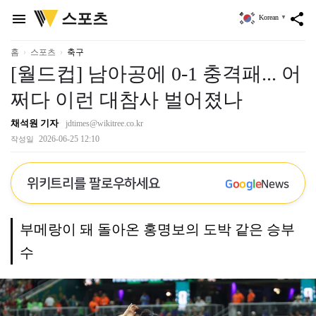
위
스포츠
menu
share
Korean
▼
키
트
리
홈
스포츠
축구
[월드컵] 남아공에 0-1 충격패... 어
쩌다 이런 대참사 벌어졌나
채석원 기자
jdtimes@wikitree.co.kr
2026-06-25 12:10
작성일
위키트리를 팔로우하세요
G
o
o
g
l
e
News
부메랑이 돼 돌아온 홍명보의 도박 같은 승부
수