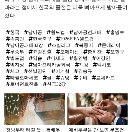
과라는 점에서 한국의 졸전은 더욱 뼈아프게 받아들여
졌다.
한국
남아공
월드컵
남아공전패배
홍명보
손흥민
한국축구
2026FIFA월드컵
남아공패배32강
조별리그
북중미
몬테레이
무승부
32강진출
포메이션
황희찬
오현규
빌드업
역습
마세코
황인범
이강인
박지성
남아프리카공화국
32강
멕시코
체코
선발명단
이기혁
김승규
타펠로마세코
골
슈팅
수비
교체카드
토너먼트진출
한국32강
탑
라
인
첫방부터 터질 듯…톱배우
예비부부들 안 보면 무조건