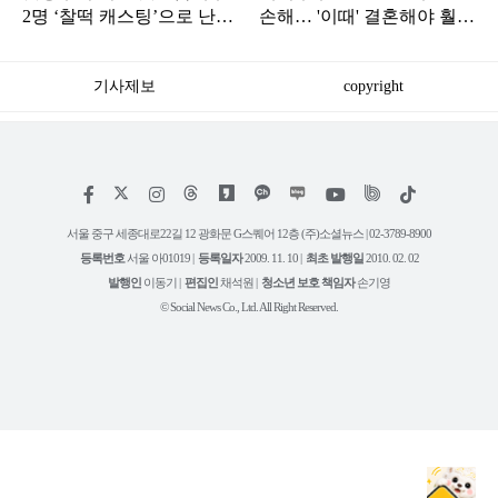
2명 ‘찰떡 캐스팅’으로 난리
손해… '이때' 결혼해야 훨씬
난 한국 드라마
싸게 할 수 있습니다
기사제보
copyright
저
페
인
위
틱
작
이
스
키
톡
권
스
타
트
서울 중구 세종대로22길 12 광화문 G스퀘어 12층 (주)소셜뉴스 | 02-3789-8900
정
북
그
리
보
등록번호
서울 아01019 |
등록일자
2009. 11. 10 |
최초 발행일
2010. 02. 02
램
유
튜
발행인
이동기 |
편집인
채석원 |
청소년 보호 책임자
손기영
브
© Social News Co., Ltd. All Right Reserved.