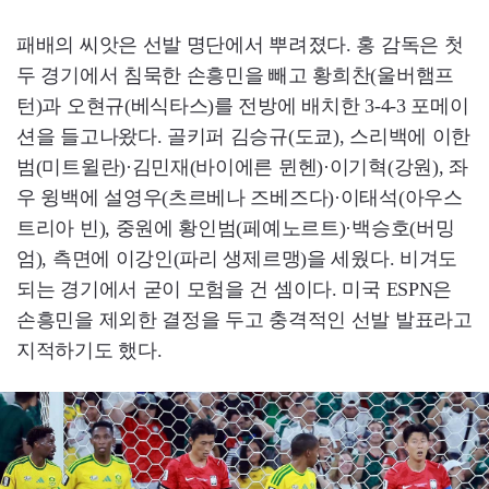
패배의 씨앗은 선발 명단에서 뿌려졌다. 홍 감독은 첫
두 경기에서 침묵한 손흥민을 빼고 황희찬(울버햄프
턴)과 오현규(베식타스)를 전방에 배치한 3-4-3 포메이
션을 들고나왔다. 골키퍼 김승규(도쿄), 스리백에 이한
범(미트윌란)·김민재(바이에른 뮌헨)·이기혁(강원), 좌
우 윙백에 설영우(츠르베나 즈베즈다)·이태석(아우스
트리아 빈), 중원에 황인범(페예노르트)·백승호(버밍
엄), 측면에 이강인(파리 생제르맹)을 세웠다. 비겨도
되는 경기에서 굳이 모험을 건 셈이다. 미국 ESPN은
손흥민을 제외한 결정을 두고 충격적인 선발 발표라고
지적하기도 했다.