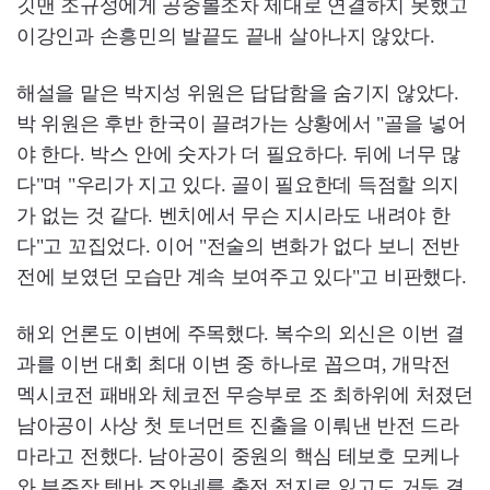
깃맨 조규성에게 공중볼조차 제대로 연결하지 못했고
이강인과 손흥민의 발끝도 끝내 살아나지 않았다.
해설을 맡은 박지성 위원은 답답함을 숨기지 않았다.
박 위원은 후반 한국이 끌려가는 상황에서 "골을 넣어
야 한다. 박스 안에 숫자가 더 필요하다. 뒤에 너무 많
다"며 "우리가 지고 있다. 골이 필요한데 득점할 의지
가 없는 것 같다. 벤치에서 무슨 지시라도 내려야 한
다"고 꼬집었다. 이어 "전술의 변화가 없다 보니 전반
전에 보였던 모습만 계속 보여주고 있다"고 비판했다.
해외 언론도 이변에 주목했다. 복수의 외신은 이번 결
과를 이번 대회 최대 이변 중 하나로 꼽으며, 개막전
멕시코전 패배와 체코전 무승부로 조 최하위에 처졌던
남아공이 사상 첫 토너먼트 진출을 이뤄낸 반전 드라
마라고 전했다. 남아공이 중원의 핵심 테보호 모케나
와 부주장 템바 즈와네를 출전 정지로 잃고도 거둔 결