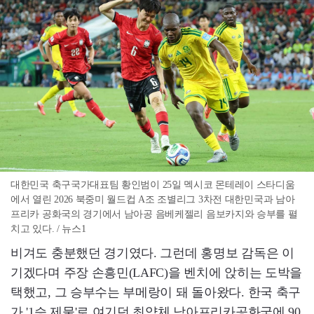
대한민국 축구국가대표팀 황인범이 25일 멕시코 몬테레이 스타디움
에서 열린 2026 북중미 월드컵 A조 조별리그 3차전 대한민국과 남아
프리카 공화국의 경기에서 남아공 음베케젤리 음보카지와 승부를 펼
치고 있다. / 뉴스1
비겨도 충분했던 경기였다. 그런데 홍명보 감독은 이
기겠다며 주장 손흥민(LAFC)을 벤치에 앉히는 도박을
택했고, 그 승부수는 부메랑이 돼 돌아왔다. 한국 축구
가 '1승 제물'로 여기던 최약체 남아프리카공화국에 90