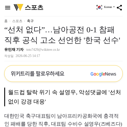
위
스포츠
menu
share
Korean
▼
키
트
리
홈
스포츠
축구
“선처 없다”…남아공전 0-1 참패
직후 공식 고소 선언한 '한국 선수'
유민재 기자
toto7429@wikitree.co.kr
2026-06-25 14:17
작성일
위키트리를 팔로우하세요
G
o
o
g
l
e
News
월드컵 탈락 위기 속 설영우, 악성댓글에 '선처
없이 강경 대응'
대한민국 축구대표팀이 남아프리카공화국에 충격적
인 패배를 당한 직후, 대표팀 수비수 설영우(즈베즈다)