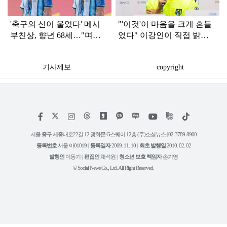
'축구의 신이 울었다' 메시
"'이것'이 마음을 크게 흔들
부친상, 향년 68세…"며칠
었다" 이강인이 직접 밝힌
동안 힘들었다“
AT마드리드 '이적 이유'
기사제보
copyright
저
페
인
위
틱
작
이
스
키
톡
권
스
타
트
서울 중구 세종대로22길 12 광화문 G스퀘어 12층 (주)소셜뉴스 | 02-3789-8900
정
북
그
리
보
등록번호
서울 아01019 |
등록일자
2009. 11. 10 |
최초 발행일
2010. 02. 02
램
유
튜
발행인
이동기 |
편집인
채석원 |
청소년 보호 책임자
손기영
브
© Social News Co., Ltd. All Right Reserved.