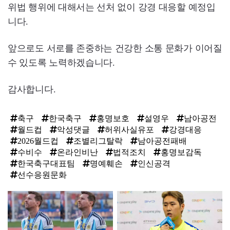
위법 행위에 대해서는 선처 없이 강경 대응할 예정입
니다.
앞으로도 서로를 존중하는 건강한 소통 문화가 이어질
수 있도록 노력하겠습니다.
감사합니다.
축구
한국축구
홍명보호
설영우
남아공전
월드컵
악성댓글
허위사실유포
강경대응
2026월드컵
조별리그탈락
남아공전패배
수비수
온라인비난
법적조치
홍명보감독
한국축구대표팀
명예훼손
인신공격
선수응원문화
탑
라
인