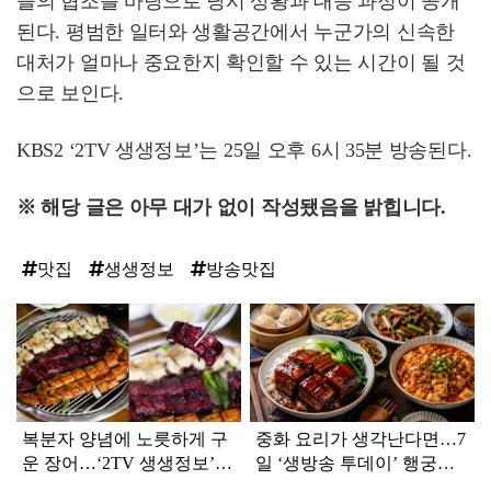
들의 협조를 바탕으로 당시 상황과 대응 과정이 공개
된다. 평범한 일터와 생활공간에서 누군가의 신속한
대처가 얼마나 중요한지 확인할 수 있는 시간이 될 것
으로 보인다.
KBS2 ‘2TV 생생정보’는 25일 오후 6시 35분 방송된다.
※ 해당 글은 아무 대가 없이 작성됐음을 밝힙니다.
맛집
생생정보
방송맛집
탑
라
인
복분자 양념에 노릇하게 구
중화 요리가 생각난다면…7
운 장어…‘2TV 생생정보’
일 ‘생방송 투데이’ 행궁동
장어 맛집 어디
BEST3