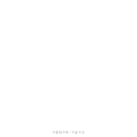
거동탕수육 / 구글 지도