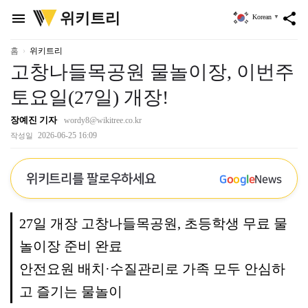
위
위키트리
menu
share
Korean
▼
키
트
리
홈
위키트리
고창나들목공원 물놀이장, 이번주
토요일(27일) 개장!
장예진 기자
wordy8@wikitree.co.kr
2026-06-25 16:09
작성일
위키트리를 팔로우하세요
G
o
o
g
l
e
News
27일 개장 고창나들목공원, 초등학생 무료 물
놀이장 준비 완료
안전요원 배치·수질관리로 가족 모두 안심하
고 즐기는 물놀이