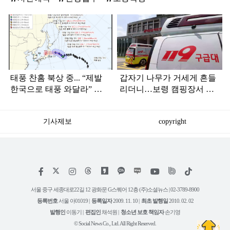
탑
라
인
태풍 찬홈 북상 중... “제발
갑자기 나무가 거세게 흔들
한국으로 태풍 와달라” 말
리더니…보령 캠핑장서 일
나오는 이유
가족 등 7명 병원행
기사제보
copyright
저
페
인
위
틱
작
이
스
키
톡
권
스
타
트
서울 중구 세종대로22길 12 광화문 G스퀘어 12층 (주)소셜뉴스 | 02-3789-8900
정
북
그
리
보
등록번호
서울 아01019 |
등록일자
2009. 11. 10 |
최초 발행일
2010. 02. 02
램
유
튜
발행인
이동기 |
편집인
채석원 |
청소년 보호 책임자
손기영
브
© Social News Co., Ltd. All Right Reserved.