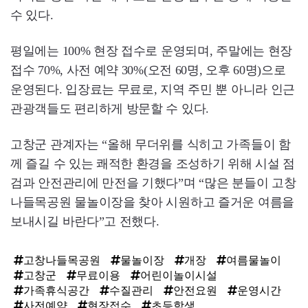
수 있다.
평일에는 100% 현장 접수로 운영되며, 주말에는 현장
접수 70%, 사전 예약 30%(오전 60명, 오후 60명)으로
운영된다. 입장료는 무료로, 지역 주민 뿐 아니라 인근
관광객들도 편리하게 방문할 수 있다.
고창군 관계자는 “올해 무더위를 식히고 가족들이 함
께 즐길 수 있는 쾌적한 환경을 조성하기 위해 시설 점
검과 안전관리에 만전을 기했다”며 “많은 분들이 고창
나들목공원 물놀이장을 찾아 시원하고 즐거운 여름을
보내시길 바란다”고 전했다.
고창나들목공원
물놀이장
개장
여름물놀이
고창군
무료이용
어린이놀이시설
가족휴식공간
수질관리
안전요원
운영시간
사전예약
현장접수
초등학생