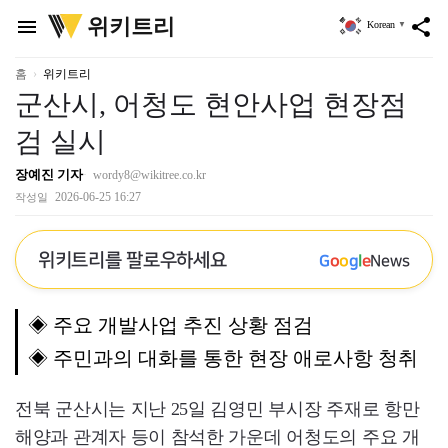
위
위키트리
menu
share
Korean
▼
키
트
리
홈
위키트리
군산시, 어청도 현안사업 현장점
검 실시
장예진 기자
wordy8@wikitree.co.kr
2026-06-25 16:27
작성일
위키트리를 팔로우하세요
G
o
o
g
l
e
News
◈ 주요 개발사업 추진 상황 점검
◈ 주민과의 대화를 통한 현장 애로사항 청취
전북 군산시는 지난 25일 김영민 부시장 주재로 항만
해양과 관계자 등이 참석한 가운데 어청도의 주요 개