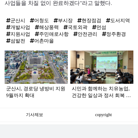
사업들을 차질 없이 완료하겠다"라고 말했다.
군산시
어청도
부시장
현장점검
도서지역
개발사업
해상풍력
국토외곽
먼섬
지원사업
주민애로사항
안전관리
정주환경
섬발전
어촌마을
탑
라
인
군산시, 경로당 냉방비 지원
시민과 함께하는 치유농업,
9월까지 확대
건강한 일상과 정서 회복 돕
는다
기사제보
copyright