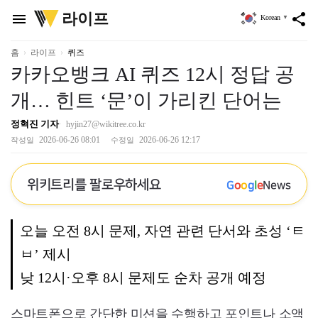
위
라이프
menu
share
Korean
▼
키
트
리
홈
라이프
퀴즈
카카오뱅크 AI 퀴즈 12시 정답 공
개… 힌트 ‘문’이 가리킨 단어는
정혁진 기자
hyjin27@wikitree.co.kr
2026-06-26 08:01
2026-06-26 12:17
작성일
수정일
위키트리를 팔로우하세요
G
o
o
g
l
e
News
오늘 오전 8시 문제, 자연 관련 단서와 초성 ‘ㅌ
ㅂ’ 제시
낮 12시·오후 8시 문제도 순차 공개 예정
스마트폰으로 간단한 미션을 수행하고 포인트나 소액