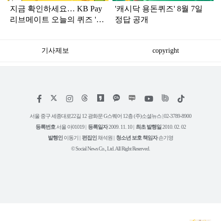
지금 확인하세요… KB Pay
'캐시닥 용돈퀴즈' 8월 7일
리브메이트 오늘의 퀴즈 '8
정답 공개
월 8일' 정답
기사제보
copyright
저
페
인
위
틱
작
이
스
키
톡
권
스
타
트
서울 중구 세종대로22길 12 광화문 G스퀘어 12층 (주)소셜뉴스 | 02-3789-8900
정
북
그
리
보
등록번호
서울 아01019 |
등록일자
2009. 11. 10 |
최초 발행일
2010. 02. 02
램
유
튜
발행인
이동기 |
편집인
채석원 |
청소년 보호 책임자
손기영
브
© Social News Co., Ltd. All Right Reserved.