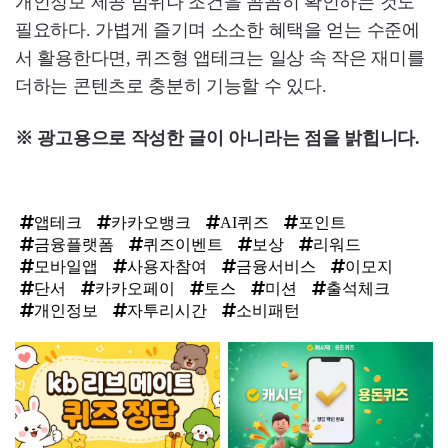
개인정보 제공 범위나 조건을 꼼꼼히 확인하는 것도
필요하다. 가볍게 즐기며 소소한 혜택을 얻는 수준에
서 활용한다면, 퀴즈형 앱테크는 일상 속 작은 재미를
더하는 콘텐츠로 충분히 기능할 수 있다.
※ 광고용으로 작성한 글이 아니라는 점을 밝힙니다.
앱테크
카카오뱅크
AI퀴즈
포인트
금융플랫폼
퀴즈이벤트
보상
리워드
모바일앱
사용자참여
금융서비스
이모지
단서
카카오페이
토스
미션
출석체크
개인정보
자투리시간
소비패턴
탑
라
인