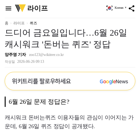
위
라이프
menu
share
Korean
▼
키
트
리
홈
라이프
퀴즈
드디어 금요일입니다…6월 26일
캐시워크 '돈버는 퀴즈' 정답
양주영 기자
zoo123@wikitree.co.kr
2026-06-26 09:13
작성일
위키트리를 팔로우하세요
G
o
o
g
l
e
News
6월 26일 문제 정답은?
캐시워크 돈버는퀴즈 이용자들의 관심이 이어지는 가
운데, 6월 26일 퀴즈 정답이 공개됐다.