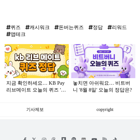
퀴즈
캐시워크
돈버는퀴즈
정답
리워드
앱테크
탑
라
인
지금 확인하세요… KB Pay
놓치면 아쉬워요… 비트버
리브메이트 오늘의 퀴즈 '8
니 '8월 8일' 오늘의 정답은?
월 8일' 정답
기사제보
copyright
저
페
인
위
틱