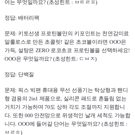
어는 무엇일까요? (초성힌트 : ㅂㅌㄹㅍ)
정답: 배터리팩
문제: 키토선생 프로틴볼만의 키포인트는 천연감미료
알룰로스로 만든 초콜릿! 같은 초코볼이라면 OOO은
가득, 설탕은 ZERO 로코초코 프로틴볼을 선택하세요!
OOO은 무엇일까요? (초성힌트: ㄷㅂㅈ)
정답: 단백질
문제: 픽스 빅팬 휴대용 무선 선풍기는 탁상형과 핸디
형 겸용의 2in1 제품으로, 실리콘 패드로 흔들림 없는
거치가 가능하며 70도 상하 각도 조절까지 지원합니
다. 또한 000 안전망으로 위생적인 날개 세척도 가능합
니다. OOO에 들어갈 단어는 무엇일까요? (초성힌트 :
ㅂㄹㅎ)