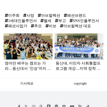
이주희
사망
아브컬렉션
패션브랜드
1세대인플루언서
별세
부고
SNS인플루언서
패션사업가
추모
비보
아브컬렉션 대표
탑
라
인
영어만 배우는 캠프는 가
동신대, 이민자 사회통합프
라…동신대서 ‘인성’까지 키
로그램 개강…지역 정착 지
운다
원 강화
기사제보
copyright
저
페
인
위
틱