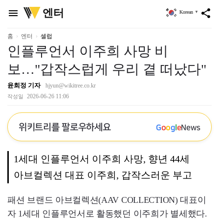
위
엔터
menu
share
Korean
▼
키
트
리
홈
엔터
셀럽
인플루언서 이주희 사망 비
보…"갑작스럽게 우리 곁 떠났다"
윤희정 기자
hjyun@wikitree.co.kr
2026-06-26 11:06
작성일
위키트리를 팔로우하세요
G
o
o
g
l
e
News
1세대 인플루언서 이주희 사망, 향년 44세
아브컬렉션 대표 이주희, 갑작스러운 부고
패션 브랜드 아브컬렉션(AAV COLLECTION) 대표이
자 1세대 인플루언서로 활동했던 이주희가 별세했다.