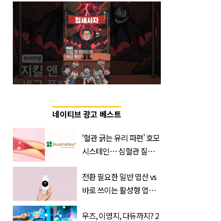
네이티브 광고 베스트
‘혈관 긁는 유리 파편’ 호모
시스테인… 심혈관 질환
으로 사망 위험 부른다
전환 필요한 일반 엽산 vs
바로 쓰이는 활성형 엽
산… 차이는?
우즈, 이영지, 다듀까지? 2
‘Quatrefolic®’ 주목