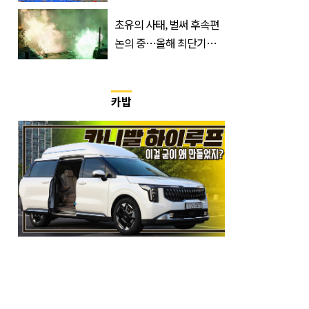
거지 이동 피서객 목격담
속출, 반응 폭발
초유의 사태, 벌써 후속편
논의 중…올해 최단기간
400만 돌파 성공한 ‘영화’
정체
카밥