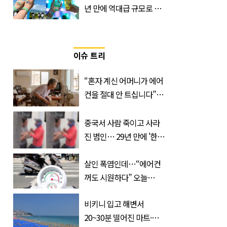
년 만에 역대급 규모로 돌
아온 ‘이슬라이브 페스티
벌’
이슈 트리
“혼자 계신 어머니가 에어
컨을 절대 안 트십니다”…
반응 폭발한 사연의 정체
중국서 사람 죽이고 사라
진 범인… 29년 만에 '한
국'에서 덜미 잡혔다
살인 폭염인데…“에어컨
꺼도 시원하다” 오늘
26∼28도에 머문 ‘이곳’
비키니 입고 해변서
20~30분 떨어진 마트·주