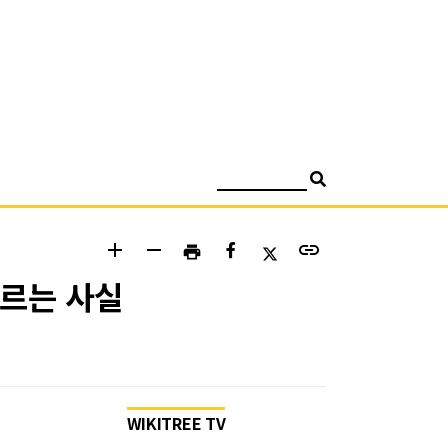
검색
add
remove
link
print
모르는 사실
WIKITREE TV